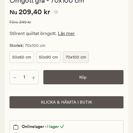
Örngott grå - 70x100 cm
med
ett
Nuvarande
Nuvarande pris
209,40 kr
genomsnittli
209,40 kr
Nu
betyg
pris
på
Ordinarie pris
349 kr
Före
349 kr
209,40
4.5
kr.
Stilrent quiltat örngott.
Läs mer
Ordinarie
pris
:
Storlek
70x100 cm
349
50x60 cm
50x90 cm
70x100 cm
kr
Antal
Köp
KLICKA & HÄMTA I BUTIK
Onlinelager -
I lager