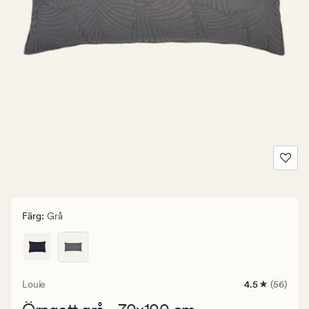
Färg
:
Grå
Louie
4.5
(56)
56
omdömen