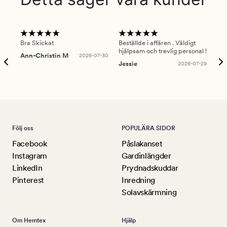
Bra Skickat
Beställde i affären . Väldigt
Smi
hjälpsam och trevlig personal !
lev
Ann-Christin M
2026-07-30
han
Jessie
2026-07-29
Lu
Följ oss
POPULÄRA SIDOR
Facebook
Påslakanset
Instagram
Gardinlängder
LinkedIn
Prydnadskuddar
Pinterest
Inredning
Solavskärmning
Om Hemtex
Hjälp