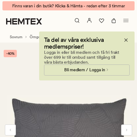
Louie
Animerad
Finns varan i din butik? Klicka & Hämta - redan efter 3 timmar
örngott
banner.
grå
Klicka
på
ESCAPE
Sovrum
Örngott
Hotellörngott
Ta del av våra exklusiva
för
medlemspriser!
att
Logga in eller bli medlem och få fri frakt
-40%
pausa.
över 699 kr till ombud samt tillgång till
våra bästa erbjudanden.
Bli medlem / Logga in