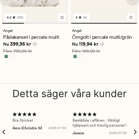
4.5
(131)
5
(4)
131
4
omdömen
omdömen
med
med
Angel
Angel
ett
ett
Påslakanset i percale multi
Örngott i percale multi/grön
genomsnittligt
genomsnittligt
Nuvarande pris
399,95 kr
Nuvarande pris
119,94 kr
399,95 kr
119,94 kr
betyg
betyg
Nu
Nu
på
på
Ordinarie pris
799,90 kr
Ordinarie pris
199,90 kr
Före
799,90 kr
Före
199,90 kr
4.5
5
Detta säger våra kunder
Bra Skickat
Beställde i affären . Väldigt
Smi
hjälpsam och trevlig personal !
lev
Ann-Christin M
2026-07-30
han
Jessie
2026-07-29
Lu