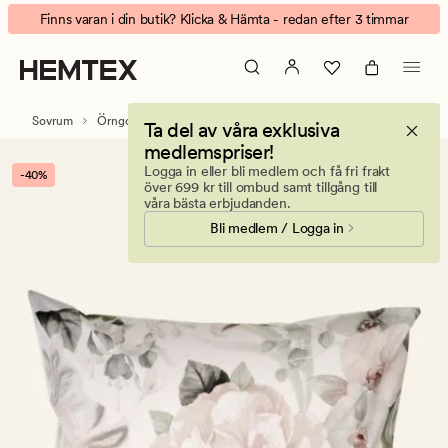
Angel
Animerad
Finns varan i din butik? Klicka & Hämta - redan efter 3 timmar
örngott
banner.
i
Klicka
percale
på
multi
ESCAPE
Sovrum
Örngott
Percale örngott
Ta del av våra exklusiva
för
medlemspriser!
att
Logga in eller bli medlem och få fri frakt
-40%
pausa.
över 699 kr till ombud samt tillgång till
våra bästa erbjudanden.
Bli medlem / Logga in