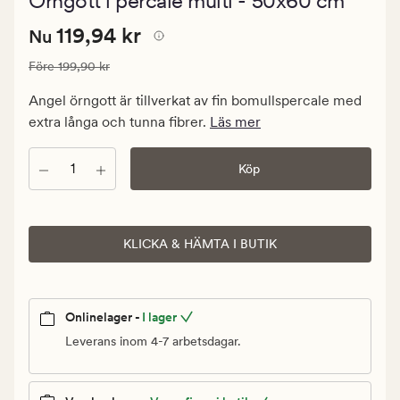
Örngott i percale multi - 50x60 cm
med
ett
Nuvarande
Nuvarande pris
119,94 kr
genomsnitt
119,94 kr
Nu
betyg
pris
på
Ordinarie pris
199,90 kr
Före
199,90 kr
119,94
5
kr.
Angel örngott är tillverkat av fin bomullspercale med
Ordinarie
extra långa och tunna fibrer.
Läs mer
pris
199,90
Antal
Köp
kr
KLICKA & HÄMTA I BUTIK
Onlinelager -
I lager
Leverans inom 4-7 arbetsdagar.