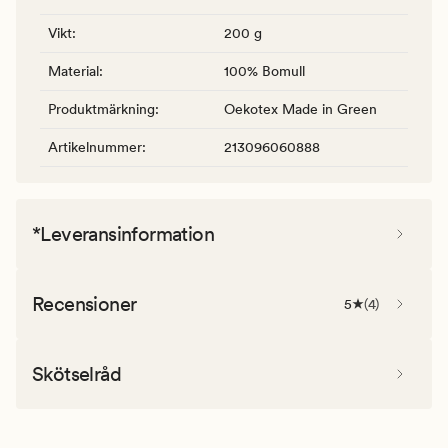
Vikt
:
200 g
Material
:
100% Bomull
Produktmärkning
:
Oekotex Made in Green
Artikelnummer
:
213096060888
*Leveransinformation
Recensioner
5
(
4
)
Skötselråd