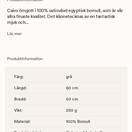
Cairo örngott i 100% satinvävd egyptisk bomull, som är vår
allra finaste kvalitet. Det kännetecknas av en fantastisk
mjuk och...
Läs mer
Produktinformation
Färg
:
grå
Längd
:
60 cm
Bredd
:
50 cm
Vikt
:
250 g
Material
:
100% Bomull