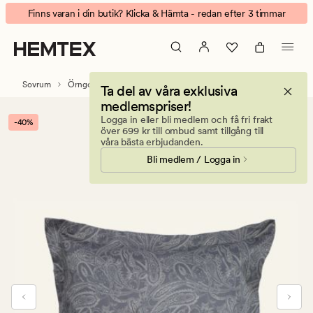
Cairo
Animerad
Finns varan i din butik? Klicka & Hämta - redan efter 3 timmar
örngott
banner.
grå
Klicka
på
ESCAPE
Sovrum
Örngott
Satin örngott
Ta del av våra exklusiva
för
medlemspriser!
att
Logga in eller bli medlem och få fri frakt
-40%
pausa.
över 699 kr till ombud samt tillgång till
våra bästa erbjudanden.
Bli medlem / Logga in