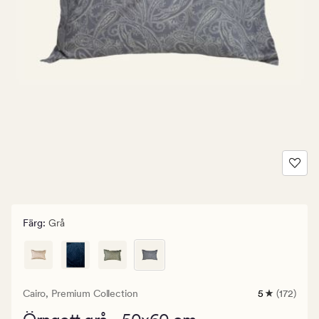
Färg
:
Grå
Cairo,
Premium Collection
5
(172)
172
omdömen