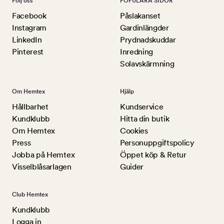
Följ oss
POPULÄRA SIDOR
Facebook
Påslakanset
Instagram
Gardinlängder
LinkedIn
Prydnadskuddar
Pinterest
Inredning
Solavskärmning
Om Hemtex
Hjälp
Hållbarhet
Kundservice
Kundklubb
Hitta din butik
Om Hemtex
Cookies
Press
Personuppgiftspolicy
Jobba på Hemtex
Öppet köp & Retur
Visselblåsarlagen
Guider
Club Hemtex
Kundklubb
Logga in