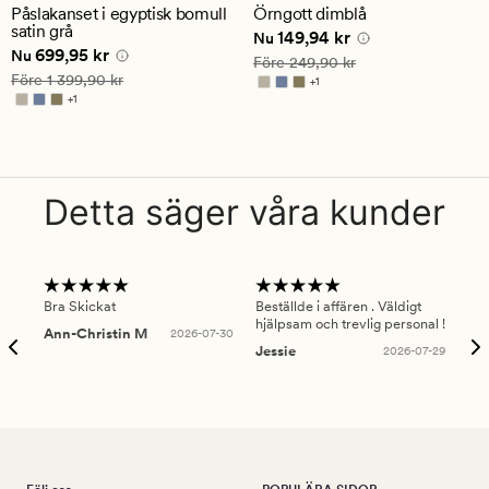
ett
ett
Påslakanset i egyptisk bomull
Örngott dimblå
genomsnittligt
genomsnittligt
satin grå
Nuvarande pris
149,94 kr
149,94 kr
betyg
betyg
Nu
Nuvarande pris
699,95 kr
699,95 kr
på
på
Nu
Ordinarie pris
249,90 kr
Före
249,90 kr
4.5
5
Ordinarie pris
1 399,90 kr
Före
1 399,90 kr
+
1
Finns i fler färger
+
1
Finns i fler färger
Detta säger våra kunder
Bra Skickat
Beställde i affären . Väldigt
Smi
hjälpsam och trevlig personal !
lev
Ann-Christin M
2026-07-30
han
Jessie
2026-07-29
Lu