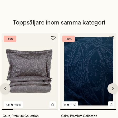
Toppsäljare inom samma kategori
-50%
-40%
4.5
(636)
5
(172)
636
172
omdömen
omdömen
med
med
Cairo,
Premium Collection
Cairo,
Premium Collection