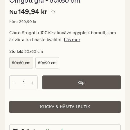
Örngott grå - 50x60 cm
med
ett
Nuvarande
Nuvarande pris
149,94 kr
genomsnittl
149,94 kr
Nu
betyg
pris
på
Ordinarie pris
249,90 kr
Före
249,90 kr
149,94
5
kr.
Cairo örngott i 100% satinvävd egyptisk bomull, som
Ordinarie
är vår allra finaste kvalitet.
Läs mer
pris
249,90
:
Storlek
50x60 cm
kr
50x60 cm
50x90 cm
Antal
Köp
KLICKA & HÄMTA I BUTIK