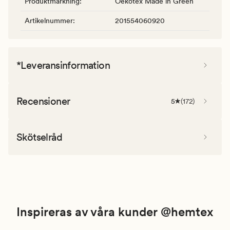
Produktmärkning
:
Oekotex Made in Green
Artikelnummer
:
201554060920
*Leveransinformation
Recensioner
5
(
172
)
Skötselråd
Inspireras av våra kunder @hemtex