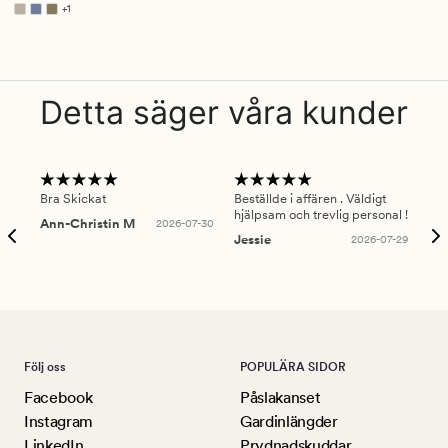
+
1
Finns i fler färger
Detta säger våra kunder
Bra Skickat
Beställde i affären . Väldigt
Smi
hjälpsam och trevlig personal !
lev
Ann-Christin M
2026-07-30
han
Jessie
2026-07-29
Lu
Följ oss
POPULÄRA SIDOR
Facebook
Påslakanset
Instagram
Gardinlängder
LinkedIn
Prydnadskuddar