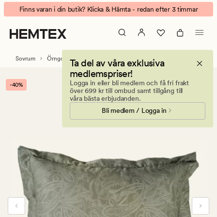
Cairo
Animerad
Finns varan i din butik? Klicka & Hämta - redan efter 3 timmar
örngott
banner.
olivgrön
Klicka
på
ESCAPE
Sovrum
Örngott
Satin örngott
Ta del av våra exklusiva
för
medlemspriser!
att
Logga in eller bli medlem och få fri frakt
-40%
pausa.
över 699 kr till ombud samt tillgång till
våra bästa erbjudanden.
Bli medlem / Logga in