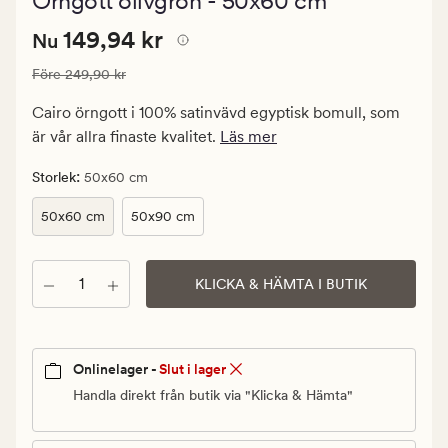
Örngott olivgrön - 50x60 cm
med
ett
Nuvarande
Nuvarande pris
149,94 kr
genomsnittl
149,94 kr
Nu
betyg
pris
på
Ordinarie pris
249,90 kr
Före
249,90 kr
149,94
5
kr.
Cairo örngott i 100% satinvävd egyptisk bomull, som
Ordinarie
är vår allra finaste kvalitet.
Läs mer
pris
249,90
:
Storlek
50x60 cm
kr
50x60 cm
50x90 cm
Antal
KLICKA & HÄMTA I BUTIK
Onlinelager -
Slut i lager
Handla direkt från butik via "Klicka & Hämta"