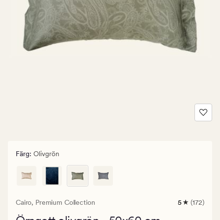
Färg
:
Olivgrön
Cairo,
Premium Collection
5
(172)
172
omdömen