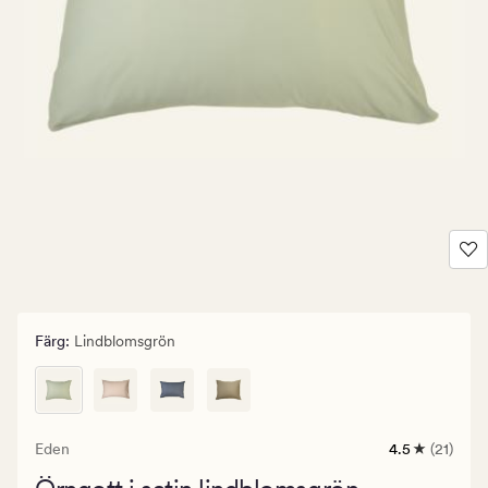
Färg
:
Lindblomsgrön
Eden
4.5
(21)
21
omdömen