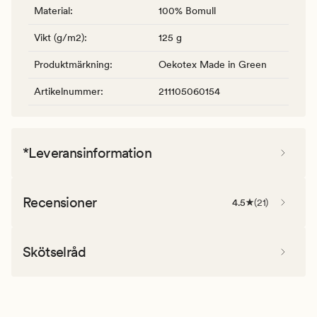
Material
:
100% Bomull
Vikt (g/m2)
:
125 g
Produktmärkning
:
Oekotex Made in Green
Artikelnummer
:
211105060154
*Leveransinformation
Recensioner
4.5
(
21
)
Skötselråd