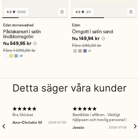
4.5
(1243)
4.5
(21)
1243
21
omdömen
omdömen
med
med
Eden stonewashed
Eden
ett
ett
Påslakanset i satin
Örngott i satin sand
genomsnittligt
genomsnittligt
lindblomsgrön
Nuvarande pris
149,94 kr
149,94 kr
betyg
betyg
Nu
Nuvarande pris
549,95 kr
549,95 kr
på
på
Nu
Ordinarie pris
249,90 kr
Före
249,90 kr
4.5
4.5
Ordinarie pris
1 099,90 kr
Före
1 099,90 kr
+
1
Finns i fler färger
+
9
Finns i fler färger
Detta säger våra kunder
Bra Skickat
Beställde i affären . Väldigt
Smi
hjälpsam och trevlig personal !
lev
Ann-Christin M
2026-07-30
han
Jessie
2026-07-29
Lu