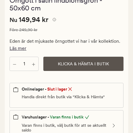
Örngott i satin lindblomsgrön -
med
ett
50x60 cm
genomsnittli
betyg
Nuvarande
Nuvarande pris
149,94 kr
149,94 kr
Nu
på
4.5
pris
Ordinarie pris
249,90 kr
Före
249,90 kr
149,94
kr.
Eden är det mjukaste örngottet vi har i vår kollektion.
Ordinarie
Läs mer
pris
249,90
Antal
KLICKA & HÄMTA I BUTIK
kr
Onlinelager -
Slut i lager
Handla direkt från butik via "Klicka & Hämta"
Varuhuslager -
Varan finns i butik
Varan finns i butik, välj butik för att se aktuellt
saldo