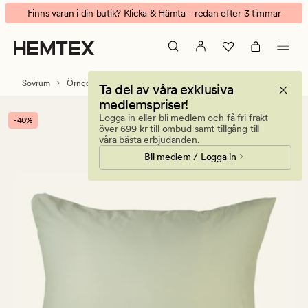
Eden
Animerad
Finns varan i din butik? Klicka & Hämta - redan efter 3 timmar
örngott
banner.
i
Klicka
satin
på
lindblomsgrön
ESCAPE
Sovrum
Örngott
Satin örngott
Ta del av våra exklusiva
för
medlemspriser!
att
Logga in eller bli medlem och få fri frakt
-40%
pausa.
över 699 kr till ombud samt tillgång till
våra bästa erbjudanden.
Bli medlem / Logga in