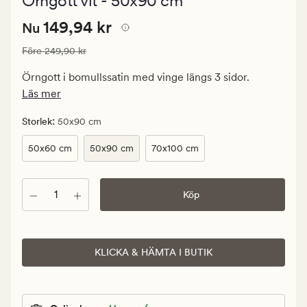
Örngott vit - 50x90 cm
med
ett
Nuvarande
Nuvarande pris
149,94 kr
genomsnittlig
149,94 kr
Nu
betyg
pris
på
Ordinarie pris
249,90 kr
Före
249,90 kr
149,94
4.5
kr.
Örngott i bomullssatin med vinge längs 3 sidor.
Ordinarie
Läs mer
pris
249,90
:
Storlek
50x90 cm
kr
50x60 cm
50x90 cm
70x100 cm
Antal
Köp
KLICKA & HÄMTA I BUTIK