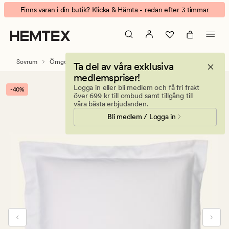
Soft
Animerad
Finns varan i din butik? Klicka & Hämta - redan efter 3 timmar
Satin
banner.
örngott
Klicka
vit
på
ESCAPE
Sovrum
Örngott
Satin örngott
Ta del av våra exklusiva
för
medlemspriser!
att
Logga in eller bli medlem och få fri frakt
-40%
pausa.
över 699 kr till ombud samt tillgång till
våra bästa erbjudanden.
Bli medlem / Logga in