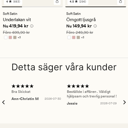
4
(683)
4.5
(296)
683
296
omdömen
omdömen
med
med
Soft Satin
Soft Satin
ett
ett
Underlakan vit
Örngott ljusgrå
genomsnittligt
genomsnittligt
Nuvarande pris
419,94 kr
Nuvarande pris
149,94 kr
419,94 kr
149,94 kr
betyg
betyg
Nu
Nu
på
på
Ordinarie pris
699,90 kr
Ordinarie pris
249,90 kr
Före
699,90 kr
Före
249,90 kr
4
4.5
+
3
+
3
Finns i fler färger
Finns i fler färger
Detta säger våra kunder
Bra Skickat
Beställde i affären . Väldigt
Smi
hjälpsam och trevlig personal !
lev
Ann-Christin M
2026-07-30
han
Jessie
2026-07-29
Lu