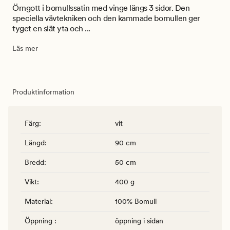
Örngott i bomullssatin med vinge längs 3 sidor. Den
speciella vävtekniken och den kammade bomullen ger
tyget en slät yta och ...
Läs mer
Produktinformation
Färg
:
vit
Längd
:
90 cm
Bredd
:
50 cm
Vikt
:
400 g
Material
:
100% Bomull
Öppning
:
öppning i sidan