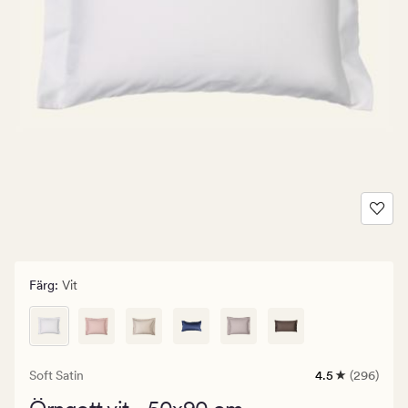
Färg
:
Vit
Soft Satin
4.5
(296)
296
omdömen