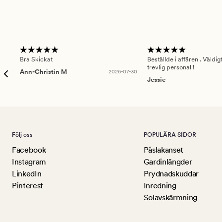
Bra Skickat
Beställde i affären . Väldi
trevlig personal !
Ann-Christin M
2026-07-30
Jessie
Följ oss
POPULÄRA SIDOR
Facebook
Påslakanset
Instagram
Gardinlängder
LinkedIn
Prydnadskuddar
Pinterest
Inredning
Solavskärmning