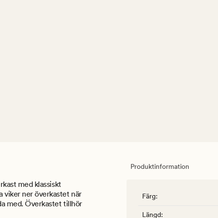
Produktinformation
erkast med klassiskt
a viker ner överkastet när
Färg
:
da med. Överkastet tillhör
Längd
: