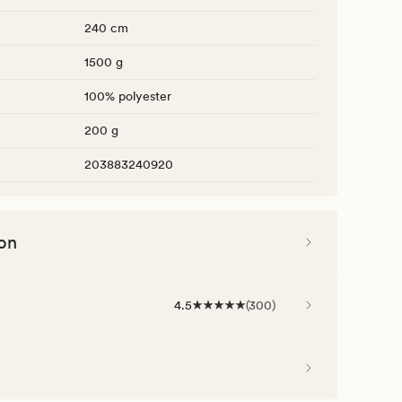
240 cm
1500 g
100% polyester
200 g
203883240920
on
4.5
(
300
)