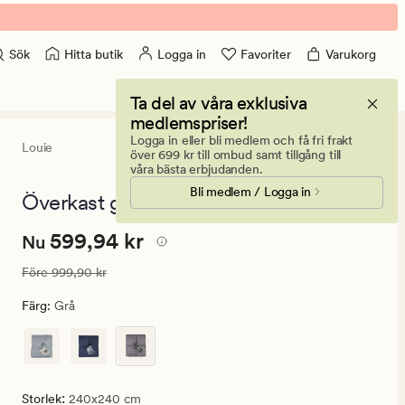
Hitta butik
Logga in
Favoriter
Varukorg
Sök
Ta del av våra exklusiva
medlemspriser!
Logga in eller bli medlem och få fri frakt
Louie
4.5
(300)
300
över 699 kr till ombud samt tillgång till
omdömen
våra bästa erbjudanden.
med
Bli medlem / Logga in
ett
Överkast grå - 240x240 cm
genomsnittligt
betyg
Nuvarande
Nuvarande pris
599,94 kr
599,94 kr
på
Nu
4.5
pris
Ordinarie pris
999,90 kr
Före
999,90 kr
599,94
kr.
Färg
:
Grå
Ordinarie
pris
999,90
kr
:
Storlek
240x240 cm