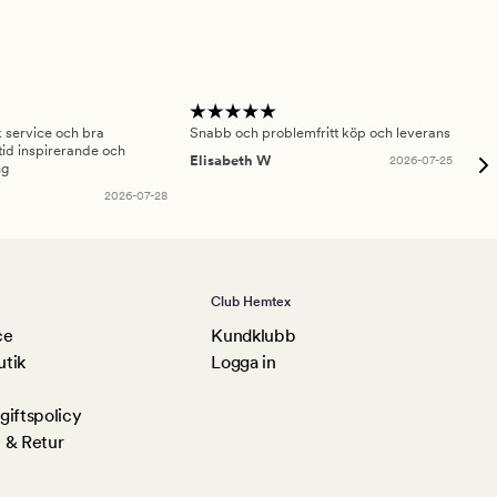
sk service och bra
Snabb och problemfritt köp och leverans
Had
id inspirerande och
fru
Elisabeth W
2026-07-25
ng
Am
2026-07-28
Club Hemtex
ce
Kundklubb
utik
Logga in
iftspolicy
 & Retur