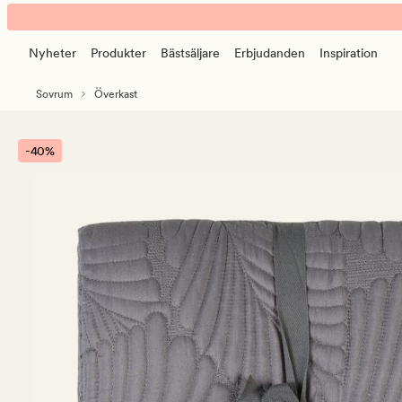
Louie
Animerad
överkast
banner.
grå
Nyheter
Produkter
Bästsäljare
Erbjudanden
Inspiration
Klicka
på
Sovrum
Överkast
ESCAPE
för
att
-40%
pausa.