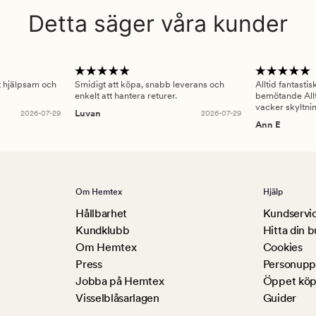
Detta säger våra kunder
gt hjälpsam och
Smidigt att köpa, snabb leverans och
Alltid fantasti
enkelt att hantera returer.
bemötande Allt
vacker skyltni
2026-07-29
Luvan
2026-07-29
Ann E
Om Hemtex
Hjälp
Hållbarhet
Kundservi
Kundklubb
Hitta din b
Om Hemtex
Cookies
Press
Personuppg
Jobba på Hemtex
Öppet köp
Visselblåsarlagen
Guider