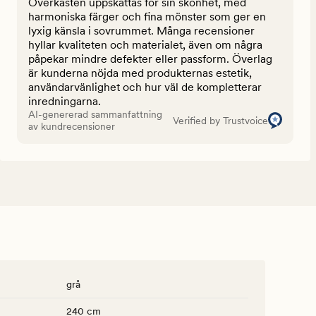
Överkasten uppskattas för sin skönhet, med
harmoniska färger och fina mönster som ger en
lyxig känsla i sovrummet. Många recensioner
hyllar kvaliteten och materialet, även om några
påpekar mindre defekter eller passform. Överlag
är kunderna nöjda med produkternas estetik,
användarvänlighet och hur väl de kompletterar
inredningarna.
AI-genererad sammanfattning
Verified by Trustvoice
av kundrecensioner
grå
240 cm