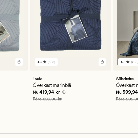
4.5
(300)
4.5
(288
300
288
omdömen
omdöm
med
med
ett
ett
Louie
Wilhelmine
genomsnittligt
genomsn
Överkast marinblå
Överkast 
betyg
betyg
 kr
Nuvarande pris
419,94 kr
Nuvarande
419,94 kr
599,94
Nu
Nu
på
på
4.5
4.5
Ordinarie pris
699,90 kr
Ordinarie pr
Före
699,90 kr
Före
999,9