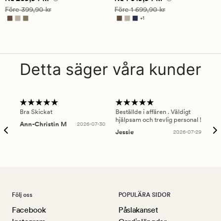
på
på
Ordinarie pris
399,90 kr
Ordinarie pris
1 699,90 kr
Före
399,90 kr
Före
1 699,90 kr
4.5
4.5
+
1
Finns i fler färger
Detta säger våra kunder
Bra Skickat
Beställde i affären . Väldigt
Smi
hjälpsam och trevlig personal !
lev
Ann-Christin M
2026-07-30
han
Jessie
2026-07-29
Lu
Följ oss
POPULÄRA SIDOR
Facebook
Påslakanset