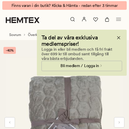
Wilhelmine
Animerad
Finns varan i din butik? Klicka & Hämta - redan efter 3 timmar
överkast
banner.
sand
Klicka
på
ESCAPE
Sovrum
Överkast
Ta del av våra exklusiva
för
medlemspriser!
att
Logga in eller bli medlem och få fri frakt
-40%
pausa.
över 699 kr till ombud samt tillgång till
våra bästa erbjudanden.
Bli medlem / Logga in