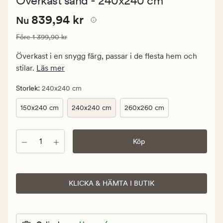
Överkast sand - 240x240 cm
med
ett
Nuvarande
Nuvarande pris
839,94 kr
genomsnittlig
839,94 kr
Nu
betyg
pris
på
Ordinarie pris
1 399,90 kr
Före
1 399,90 kr
839,94
4.5
kr.
Överkast i en snygg färg, passar i de flesta hem och
Ordinarie
stilar.
Läs mer
pris
1
:
Storlek
240x240 cm
399,90
150x240 cm
240x240 cm
260x260 cm
kr
Antal
Köp
KLICKA & HÄMTA I BUTIK