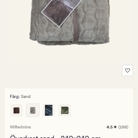
Färg
:
Sand
Wilhelmine
4.5
(288)
288
omdömen