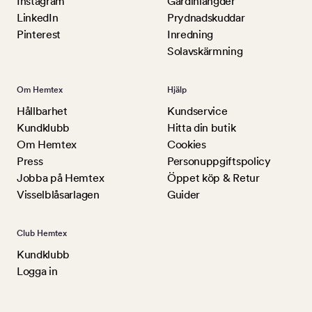
Instagram
Gardinlängder
LinkedIn
Prydnadskuddar
Pinterest
Inredning
Solavskärmning
Om Hemtex
Hjälp
Hållbarhet
Kundservice
Kundklubb
Hitta din butik
Om Hemtex
Cookies
Press
Personuppgiftspolicy
Jobba på Hemtex
Öppet köp & Retur
Visselblåsarlagen
Guider
Club Hemtex
Kundklubb
Logga in