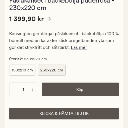
Påslakanset i bäckebölja puderrosa -
med
ett
230x220 cm
genomsnittli
betyg
Pris
Pris
1 399,90 kr
1 399,90 kr
på
4.5
1
399,90
Kensington garnfärgat påslakanset i bäckebölja i 100 %
kr.
bomull med en karakteristisk oregelbunden yta som
Ordinarie
gör det strykfritt och slitstarkt.
Läs mer
pris
1
:
Storlek
230x220 cm
399,90
150x210 cm
230x220 cm
kr
Antal
Köp
KLICKA & HÄMTA I BUTIK