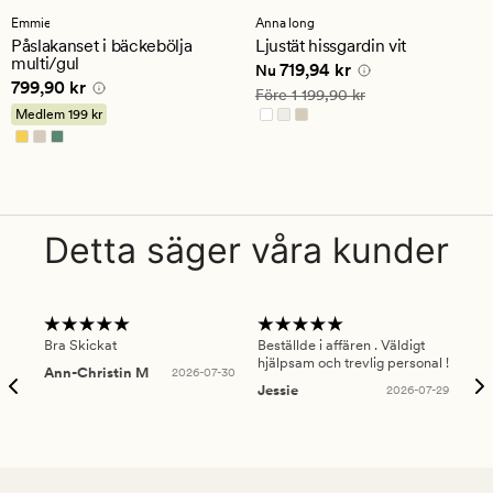
med
med
Emmie
Anna long
ett
ett
Påslakanset i bäckebölja
Ljustät hissgardin vit
genomsnittligt
genomsnittligt
multi/gul
Nuvarande pris
719,94 kr
719,94 kr
betyg
betyg
Nu
Pris
799,90 kr
799,90 kr
på
på
Ordinarie pris
1 199,90 kr
Före
1 199,90 kr
4.5
4.5
Medlem
199 kr
Detta säger våra kunder
Bra Skickat
Beställde i affären . Väldigt
Smi
hjälpsam och trevlig personal !
lev
Ann-Christin M
2026-07-30
han
Jessie
2026-07-29
Lu