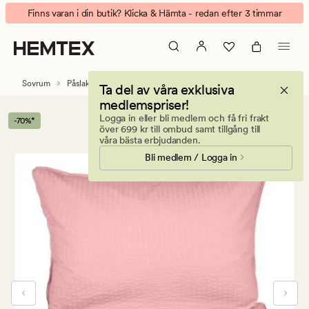
Kensington
Animerad
Finns varan i din butik? Klicka & Hämta - redan efter 3 timmar
påslakanset
banner.
i
Klicka
bäckebölja
på
puderrosa
ESCAPE
Sovrum
Påslakanset
Bäckebölja påslakanset
Ta del av våra exklusiva
för
medlemspriser!
att
Logga in eller bli medlem och få fri frakt
-70%*
pausa.
över 699 kr till ombud samt tillgång till
våra bästa erbjudanden.
Bli medlem / Logga in