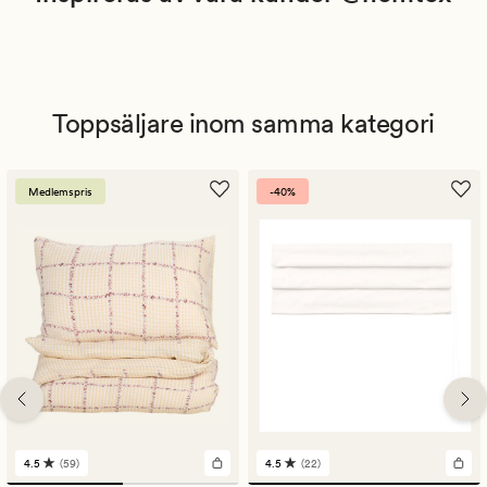
Toppsäljare inom samma kategori
Medlemspris
-40%
4.5
(59)
4.5
(22)
59
22
omdömen
omdömen