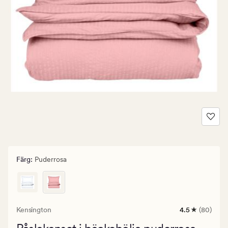
Färg
:
Puderrosa
Kensington
4.5
(80)
80
omdömen