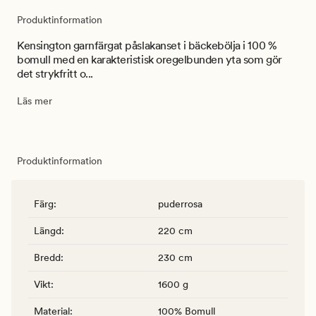
Produktinformation
Kensington garnfärgat påslakanset i bäckebölja i 100 %
bomull med en karakteristisk oregelbunden yta som gör
det strykfritt o...
Läs mer
Produktinformation
Färg
:
puderrosa
Längd
:
220 cm
Bredd
:
230 cm
Vikt
:
1600 g
Material
:
100% Bomull