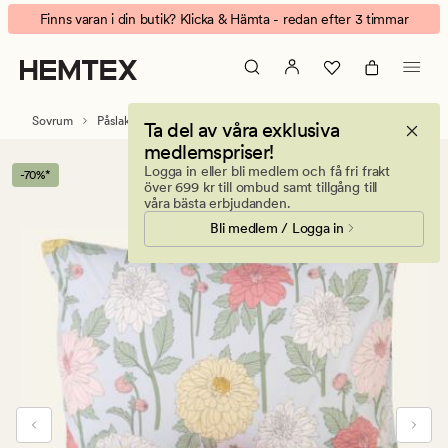
Dahlia
Animerad
Finns varan i din butik? Klicka & Hämta - redan efter 3 timmar
påslakanset
banner.
i
Klicka
bomull
på
multi/blå
ESCAPE
Sovrum
Påslakanset
Bomull påslakanset
Ta del av våra exklusiva
för
medlemspriser!
att
Logga in eller bli medlem och få fri frakt
-70%*
pausa.
över 699 kr till ombud samt tillgång till
våra bästa erbjudanden.
Bli medlem / Logga in