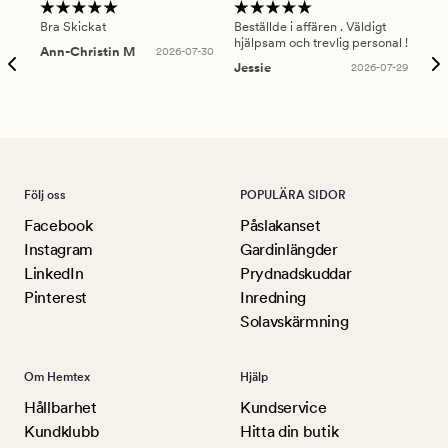
Bra Skickat
Beställde i affären . Väldigt
Smi
hjälpsam och trevlig personal !
lev
Ann-Christin M
2026-07-30
han
Jessie
2026-07-29
Lu
Följ oss
POPULÄRA SIDOR
Facebook
Påslakanset
Instagram
Gardinlängder
LinkedIn
Prydnadskuddar
Pinterest
Inredning
Solavskärmning
Om Hemtex
Hjälp
Hållbarhet
Kundservice
Kundklubb
Hitta din butik