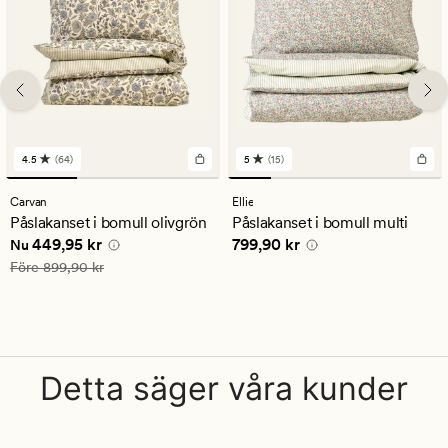
4.5
(64)
5
(15)
64
15
omdömen
omdömen
med
med
Carvan
Ellie
ett
ett
Påslakanset i bomull olivgrön
Påslakanset i bomull multi
genomsnittligt
genomsnittligt
Nuvarande pris
449,95 kr
Pris
799,90 kr
449,95 kr
799,90 kr
betyg
betyg
Nu
på
på
Ordinarie pris
899,90 kr
Före
899,90 kr
4.5
5
Detta säger våra kunder