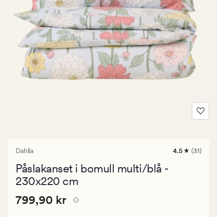
Dahlia
4.5
(31)
31
omdömen
Påslakanset i bomull multi/blå -
med
ett
230x220 cm
genomsnittli
betyg
Pris
Pris
799,90 kr
799,90 kr
på
4.5
799,90