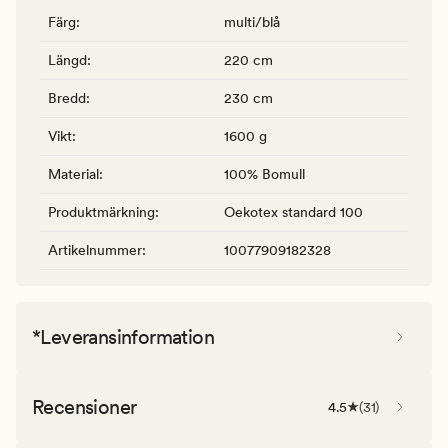
Färg
:
multi/blå
Längd
:
220 cm
Bredd
:
230 cm
Vikt
:
1600 g
Material
:
100% Bomull
Produktmärkning
:
Oekotex standard 100
Artikelnummer
:
10077909182328
*Leveransinformation
Recensioner
4.5
(
31
)