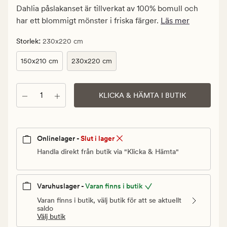
kr.
Dahlia påslakanset är tillverkat av 100% bomull och
Ordinarie
har ett blommigt mönster i friska färger.
Läs mer
pris
799,90
:
Storlek
230x220 cm
kr
150x210 cm
230x220 cm
Antal
KLICKA & HÄMTA I BUTIK
Onlinelager -
Slut i lager
Handla direkt från butik via "Klicka & Hämta"
Varuhuslager -
Varan finns i butik
Varan finns i butik, välj butik för att se aktuellt
saldo
Välj butik