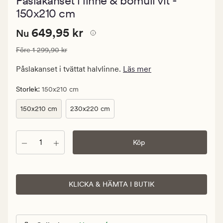
Påslakanset i linne & bomull vit -
med
ett
150x210 cm
genomsnittl
betyg
Nuvarande
Nuvarande pris
649,95 kr
649,95 kr
Nu
på
4
pris
Ordinarie pris
1 299,90 kr
Före
1 299,90 kr
649,95
kr.
Påslakanset i tvättat halvlinne.
Läs mer
Ordinarie
pris
:
Storlek
150x210 cm
1
150x210 cm
230x220 cm
299,90
kr
Antal
Köp
KLICKA & HÄMTA I BUTIK