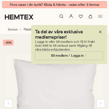
Enzo
Animerad
Finns varan i din butik? Klicka & Hämta - redan efter 3 timmar
Påslakanset
banner.
i
Klicka
linne
på
&
ESCAPE
Sovrum
Påslakanset
Linne påslakanset
Ta del av våra exklusiva
bomull
för
medlemspriser!
vit
att
Logga in eller bli medlem och få fri frakt
-50%
pausa.
över 699 kr till ombud samt tillgång till
våra bästa erbjudanden.
Bli medlem / Logga in