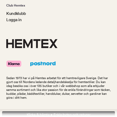
Club Hemtex
Kundklubb
Logga in
Sedan 1973 har vi på Hemtex arbetat för ett hemtrevligare Sverige. Det har
gjort oss till Nordens ledande detaljhandelskedja för hemtextilier. Du kan
idag besöka oss i över 135 butiker och i vår webbshop som alla erbjuder
samma sortiment och lika stor passion för de enkla förändringar som täcken,
kuddar, plädar, bäddtextilier, handdukar, dukar, servetter och gardiner kan
göra i ditt hem.
Klicka & hämta • Enkla byten och returer