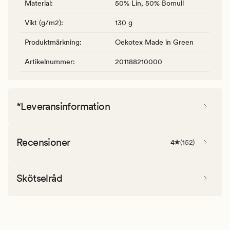
Material
:
50% Lin, 50% Bomull
Vikt (g/m2)
:
130 g
Produktmärkning
:
Oekotex Made in Green
Artikelnummer
:
201188210000
*Leveransinformation
Recensioner
4
(
152
)
Skötselråd