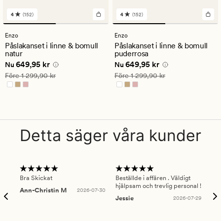
4
(152)
4
(152)
152
152
omdömen
omdömen
med
med
Enzo
Enzo
ett
ett
Påslakanset i linne & bomull
Påslakanset i linne & bomull
genomsnittligt
genomsnittligt
natur
puderrosa
betyg
betyg
Nuvarande pris
649,95 kr
Nuvarande pris
649,95 kr
649,95 kr
649,95 kr
på
på
Nu
Nu
4
4
Ordinarie pris
1 299,90 kr
Ordinarie pris
1 299,90 kr
Före
1 299,90 kr
Före
1 299,90 kr
Detta säger våra kunder
Bra Skickat
Beställde i affären . Väldigt
Smi
hjälpsam och trevlig personal !
lev
Ann-Christin M
2026-07-30
han
Jessie
2026-07-29
Lu