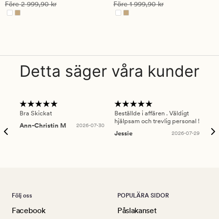
på
på
Ordinarie pris
2 999,90 kr
Ordinarie pris
1 999,90 kr
Före
2 999,90 kr
Före
1 999,90 kr
4.5
4.5
Detta säger våra kunder
Bra Skickat
Beställde i affären . Väldigt
Smi
hjälpsam och trevlig personal !
lev
Ann-Christin M
2026-07-30
han
Jessie
2026-07-29
Lu
Följ oss
POPULÄRA SIDOR
Facebook
Påslakanset