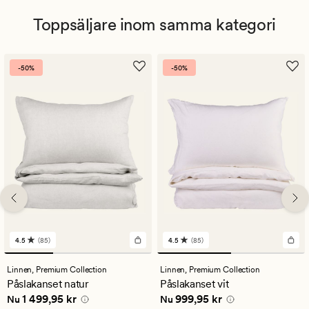
Toppsäljare inom samma kategori
-50%
-50%
4.5
(85)
4.5
(85)
85
85
omdömen
omdömen
med
med
Linnen,
Premium Collection
Linnen,
Premium Collection
ett
ett
Påslakanset natur
Påslakanset vit
genomsnittligt
genomsnittligt
Nuvarande pris
1 499,95 kr
Nuvarande pris
999,95 kr
1 499,95 kr
999,95 kr
betyg
betyg
Nu
Nu