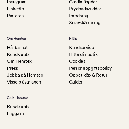
Instagram
Gardinlängder
LinkedIn
Prydnadskuddar
Pinterest
Inredning
Solavskärmning
Om Hemtex
Hjälp
Hållbarhet
Kundservice
Kundklubb
Hitta din butik
Om Hemtex
Cookies
Press
Personuppgiftspolicy
Jobba på Hemtex
Öppet köp & Retur
Visselblåsarlagen
Guider
Club Hemtex
Kundklubb
Logga in