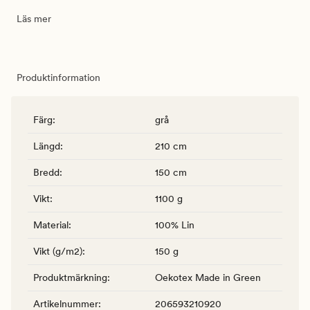
Läs mer
Produktinformation
Färg
:
grå
Längd
:
210 cm
Bredd
:
150 cm
Vikt
:
1100 g
Material
:
100% Lin
Vikt (g/m2)
:
150 g
Produktmärkning
:
Oekotex Made in Green
Artikelnummer
:
206593210920