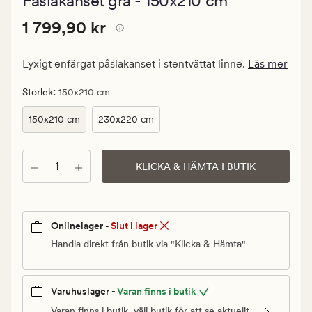
Påslakanset grå - 150x210 cm
med
ett
Pris
Pris
1 799,90 kr
genomsnittli
1 799,90 kr
betyg
1
på
799,90
4.5
Lyxigt enfärgat påslakanset i stentvättat linne.
Läs mer
kr.
Ordinarie
:
Storlek
150x210 cm
pris
150x210 cm
230x220 cm
1
799,90
kr
Antal
KLICKA & HÄMTA I BUTIK
Onlinelager -
Slut i lager
Handla direkt från butik via "Klicka & Hämta"
Varuhuslager -
Varan finns i butik
Varan finns i butik, välj butik för att se aktuellt