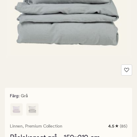
Färg
:
Grå
Linnen,
Premium Collection
4.5
(85)
85
omdömen