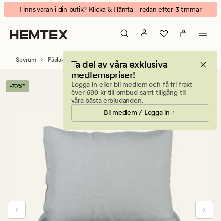
Linnen
Animerad
Finns varan i din butik? Klicka & Hämta - redan efter 3 timmar
påslakanset
banner.
grå
Klicka
på
ESCAPE
Sovrum
Påslakanset
Linne påslakanset
Ta del av våra exklusiva
för
medlemspriser!
att
Logga in eller bli medlem och få fri frakt
-70%*
pausa.
över 699 kr till ombud samt tillgång till
våra bästa erbjudanden.
Bli medlem / Logga in