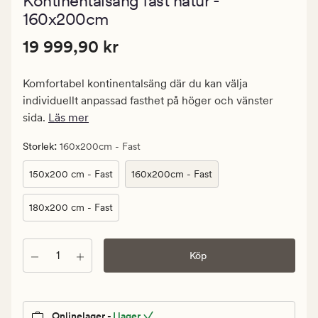
Kontinentalsäng fast natur -
med
ett
160x200cm
genomsnittl
betyg
Pris
Pris
19 999,90 kr
19 999,90 kr
på
4.5
19
999,90
Komfortabel kontinentalsäng där du kan välja
kr.
individuellt anpassad fasthet på höger och vänster
Ordinarie
sida.
Läs mer
pris
19
:
Storlek
160x200cm - Fast
999,90
150x200 cm - Fast
160x200cm - Fast
kr
180x200 cm - Fast
Antal
Köp
Onlinelager -
I lager