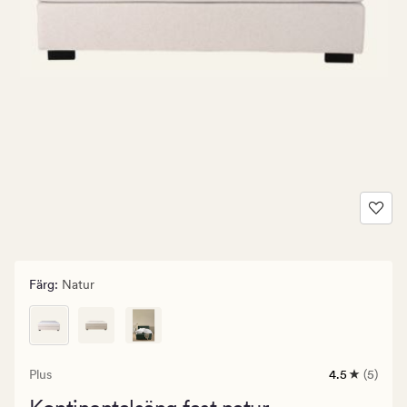
Färg
:
Natur
Plus
4.5
(5)
5
omdömen