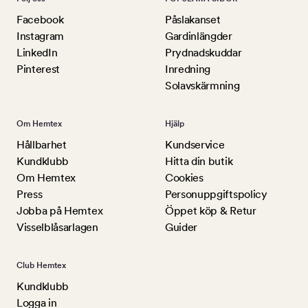
Facebook
Påslakanset
Instagram
Gardinlängder
LinkedIn
Prydnadskuddar
Pinterest
Inredning
Solavskärmning
Om Hemtex
Hjälp
Hållbarhet
Kundservice
Kundklubb
Hitta din butik
Om Hemtex
Cookies
Press
Personuppgiftspolicy
Jobba på Hemtex
Öppet köp & Retur
Visselblåsarlagen
Guider
Club Hemtex
Kundklubb
Logga in