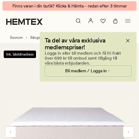
Plus
Animerad
Finns varan i din butik? Klicka & Hämta - redan efter 3 timmar
kontinentalsäng
banner.
fast
Klicka
natur
på
ESCAPE
Sovrum
Sängar
Kontinentalsängar
Ta del av våra exklusiva
för
medlemspriser!
att
Logga in eller bli medlem och få fri frakt
Ink. bäddmadrass
pausa.
över 699 kr till ombud samt tillgång till
våra bästa erbjudanden.
Bli medlem / Logga in