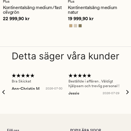
Plus
Plus
ett
ett
Kontinentalsäng medium/fast
Kontinentalsäng medium
genomsnittligt
genomsnittligt
olivgrön
natur
betyg
betyg
Pris
22 999,90 kr
Pris
19 999,90 kr
22 999,90 kr
19 999,90 kr
på
på
5
4.5
Detta säger våra kunder
Bra Skickat
Beställde i affären . Väldigt
Smi
hjälpsam och trevlig personal !
lev
Ann-Christin M
2026-07-30
han
Jessie
2026-07-29
Lu
Följ oss
POPULÄRA SIDOR