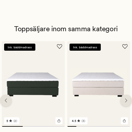
Toppsäljare inom samma kategori
Ink. bäddmadrass
Ink. bäddmadrass
5
(2)
4.5
(3)
2
3
omdömen
omdömen
med
med