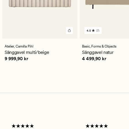
4.5
(7)
7
omdömen
med
ett
Atelier,
Camilla Pihl
Basic,
Forms & Objects
genomsnittligt
Sänggavel multi/beige
Sänggavel natur
betyg
Pris
9 999,90 kr
Pris
4 499,90 kr
9 999,90 kr
4 499,90 kr
på
4.5