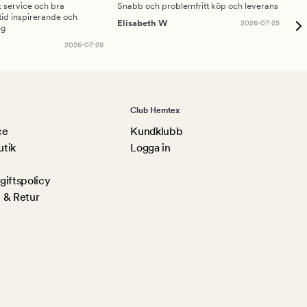
sk service och bra
Snabb och problemfritt köp och leverans
Had
id inspirerande och
fru
Elisabeth W
2026-07-25
ng
Am
2026-07-28
Club Hemtex
ce
Kundklubb
utik
Logga in
iftspolicy
 & Retur