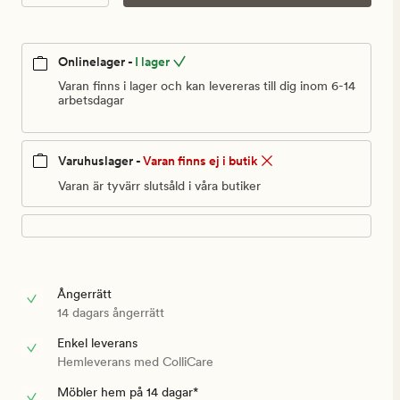
kr
Onlinelager -
I lager
Varan finns i lager och kan levereras till dig inom 6-14
arbetsdagar
Varuhuslager -
Varan finns ej i butik
Varan är tyvärr slutsåld i våra butiker
Ångerrätt
14 dagars ångerrätt
Enkel leverans
Hemleverans med ColliCare
Möbler hem på 14 dagar*