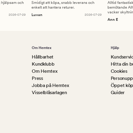
gt hjälpsam och
Smidigt att köpa, snabb leverans och
Alltid fantasti
enkelt att hantera returer.
bemötande Allt
vacker skyltni
2026-07-29
Luvan
2026-07-29
Ann E
Om Hemtex
Hjälp
Hållbarhet
Kundservi
Kundklubb
Hitta din b
Om Hemtex
Cookies
Press
Personuppg
Jobba på Hemtex
Öppet köp
Visselblåsarlagen
Guider