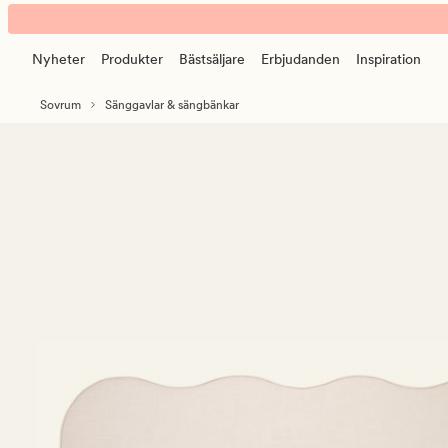
Atelier
Animerad
sänggavel
banner.
beige
Nyheter
Produkter
Bästsäljare
Erbjudanden
Inspiration
Klicka
på
Sovrum
Sänggavlar & sängbänkar
ESCAPE
för
att
pausa.