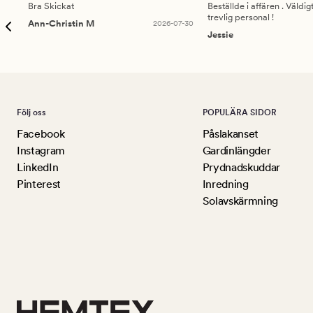
Bra Skickat
Beställde i affären . Väldi
trevlig personal !
Ann-Christin M
2026-07-30
Jessie
Följ oss
POPULÄRA SIDOR
Facebook
Påslakanset
Instagram
Gardinlängder
LinkedIn
Prydnadskuddar
Pinterest
Inredning
Solavskärmning