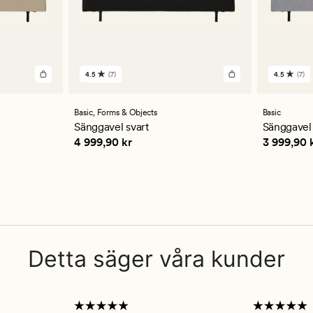
4.5
(7)
4.5
(7)
7
7
omdömen
omdöm
med
med
ett
ett
Basic,
Forms & Objects
Basic
genomsnittligt
genomsn
Sänggavel svart
Sänggavel
betyg
betyg
Pris
4 999,90 kr
Pris
3 999
4 999,90 kr
3 999,90 
på
på
4.5
4.5
Detta säger våra kunder