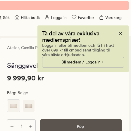
Hitta butik
Logga in
Favoriter
Varukorg
Sök
Ta del av våra exklusiva
medlemspriser!
Logga in eller bli medlem och få fri frakt
Atelier,
Camilla Pihl
0
(0)
0
över 699 kr till ombud samt tillgång till
omdömen
våra bästa erbjudanden.
med
Bli medlem / Logga in
ett
Sänggavel beige - 197x7x113 cm
genomsnitt
betyg
Pris
Pris
9 999,90 kr
9 999,90 kr
på
0
9
999,90
Färg
:
Beige
kr.
Ordinarie
pris
9
999,90
Antal
Köp