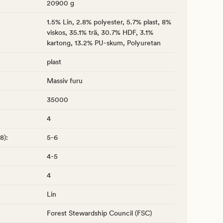
20900 g
1.5% Lin, 2.8% polyester, 5.7% plast, 8%
viskos, 35.1% trä, 30.7% HDF, 3.1%
kartong, 13.2% PU-skum, Polyuretan
plast
Massiv furu
35000
4
-8)
:
5-6
4-5
4
Lin
Forest Stewardship Council (FSC)