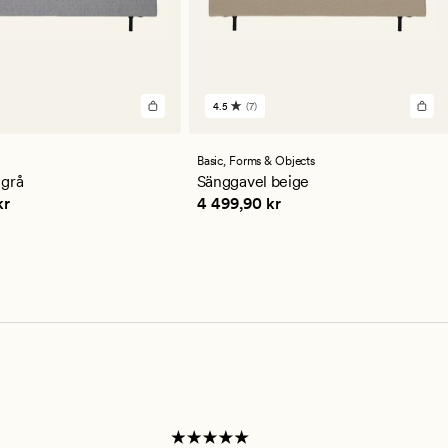
4.5
(7)
7
en
omdömen
med
ett
Basic,
Forms & Objects
ittligt
genomsnittligt
 grå
Sänggavel beige
betyg
,90 kr
Pris
4 499,90 kr
kr
4 499,90 kr
på
4.5