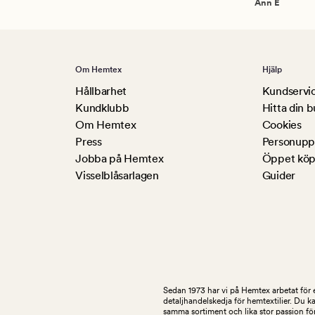
Ann E
Om Hemtex
Hjälp
Hållbarhet
Kundservi
Kundklubb
Hitta din b
Om Hemtex
Cookies
Press
Personuppg
Jobba på Hemtex
Öppet köp
Visselblåsarlagen
Guider
Sedan 1973 har vi på Hemtex arbetat för e
detaljhandelskedja för hemtextilier. Du k
samma sortiment och lika stor passion för