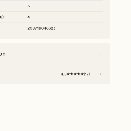
3
-8)
:
4
208749046323
on
4.5
(
17
)