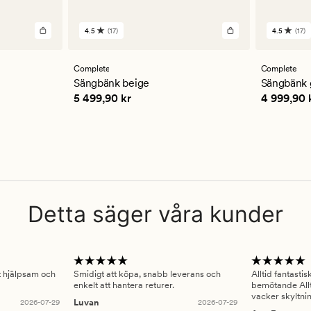
4.5
(17)
4.5
(17)
17
17
omdömen
omdöm
med
med
ett
ett
Complete
Complete
genomsnittligt
genomsn
Sängbänk beige
Sängbänk 
betyg
betyg
Pris
5 499,90 kr
Pris
4 999
5 499,90 kr
4 999,90 
på
på
4.5
4.5
Detta säger våra kunder
gt hjälpsam och
Smidigt att köpa, snabb leverans och
Alltid fantasti
enkelt att hantera returer.
bemötande Allt
vacker skyltni
2026-07-29
Luvan
2026-07-29