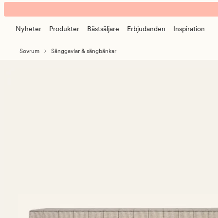
Complete
Animerad
sängbänk
banner.
multi/beige
Nyheter
Produkter
Bästsäljare
Erbjudanden
Inspiration
Klicka
på
Sovrum
Sänggavlar & sängbänkar
ESCAPE
för
att
pausa.