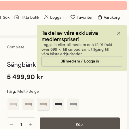
Hitta butik
Logga in
Favoriter
Varukorg
Sök
Ta del av våra exklusiva
medlemspriser!
Logga in eller bli medlem och få fri frakt
Complete
4.5
(17)
17
över 699 kr till ombud samt tillgång till
omdömen
våra bästa erbjudanden.
med
Bli medlem / Logga in
ett
Sängbänk multi/beige - 145x46x47 cm
genomsnittli
betyg
Pris
Pris
5 499,90 kr
5 499,90 kr
på
4.5
5
499,90
Färg
:
Multi/beige
kr.
Ordinarie
pris
5
499,90
Antal
Köp