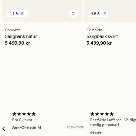
4.5
(17)
4.5
(17)
17
17
omdömen
omdömen
med
med
ett
ett
Complete
Complete
genomsnittligt
genomsnittligt
Sängbänk natur
Sängbänk svart
betyg
betyg
Pris
5 499,90 kr
Pris
5 499,90 kr
5 499,90 kr
5 499,90 kr
på
på
4.5
4.5
Bra Skickat
Beställde i affären . Väldi
trevlig personal !
Ann-Christin M
2026-07-30
Jessie