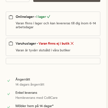
kr
Onlinelager -
I lager
Varan finns i lager och kan levereras till dig inom 6-14
arbetsdagar
Varuhuslager -
Varan finns ej i butik
Varan är tyvärr slutsåld i våra butiker
Ångerrätt
14 dagars ångerrätt
Enkel leverans
Hemleverans med ColliCare
Möbler hem på 14 dagar*