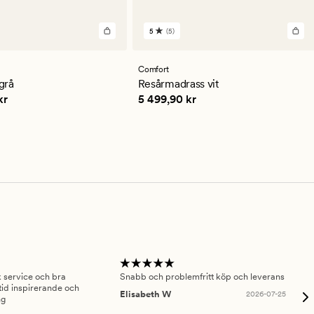
5
(5)
5
en
omdömen
med
ett
Comfort
ittligt
genomsnittligt
grå
Resårmadrass vit
betyg
,90 kr
Pris
5 499,90 kr
kr
5 499,90 kr
på
5
sk service och bra
Snabb och problemfritt köp och leverans
Had
id inspirerande och
fru
Elisabeth W
2026-07-25
ng
Am