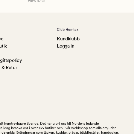
2026-07-28
Club Hemtex
ce
Kundklubb
utik
Logga in
iftspolicy
 & Retur
tt hemtrevligare Sverige. Det har gjort oss till Nordens ledande
an idag besöka oss i över 135 butiker och i vår webbshop som alla erbjuder
 de enkla förändringar som täcken, kuddar, plädar, bäddtextilier, handdukar,