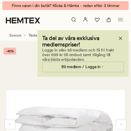
Emma
Animerad
Finns varan i din butik? Klicka & Hämta - redan efter 3 timmar
medelvarmt
banner.
duntäcke
Klicka
vit
på
ESCAPE
Sovrum
Täcken
Duntäcken och fjädertäcken
Ta del av våra exklusiva
för
medlemspriser!
att
Logga in eller bli medlem och få fri frakt
-40%
pausa.
över 699 kr till ombud samt tillgång till
våra bästa erbjudanden.
Bli medlem / Logga in