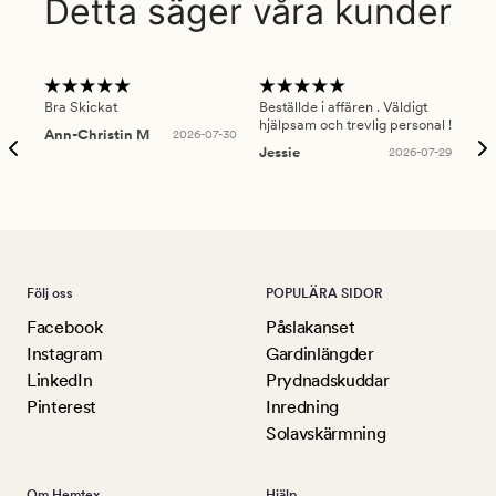
Detta säger våra kunder
Bra Skickat
Beställde i affären . Väldigt
Smi
hjälpsam och trevlig personal !
lev
Ann-Christin M
2026-07-30
han
Jessie
2026-07-29
Lu
Följ oss
POPULÄRA SIDOR
Facebook
Påslakanset
Instagram
Gardinlängder
LinkedIn
Prydnadskuddar
Pinterest
Inredning
Solavskärmning
Om Hemtex
Hjälp