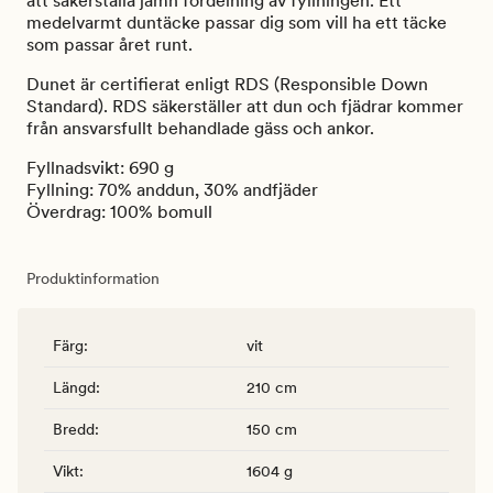
att säkerställa jämn fördelning av fyllningen. Ett
medelvarmt duntäcke passar dig som vill ha ett täcke
som passar året runt.
Dunet är certifierat enligt RDS (Responsible Down
Standard). RDS säkerställer att dun och fjädrar kommer
från ansvarsfullt behandlade gäss och ankor.
Fyllnadsvikt: 690 g
Fyllning: 70% anddun, 30% andfjäder
Överdrag: 100% bomull
Produktinformation
Färg
:
vit
Längd
:
210 cm
Bredd
:
150 cm
Vikt
:
1604 g