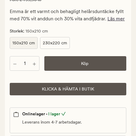
1
679,94
Emma är ett varmt och behagligt helårsduntäcke fyllt
kr.
med 70% vit anddun och 30% vita andfjädrar.
Läs mer
Ordinarie
pris
:
Storlek
150x210 cm
2
150x210 cm
230x220 cm
799,90
kr
Antal
Köp
KLICKA & HÄMTA I BUTIK
Onlinelager -
I lager
Leverans inom 4-7 arbetsdagar.