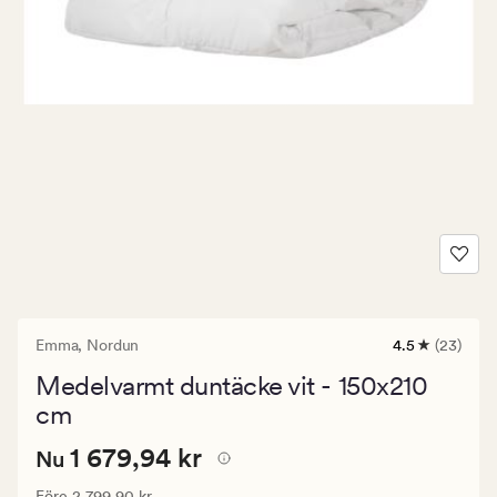
Emma,
Nordun
4.5
(23)
23
omdömen
Medelvarmt duntäcke vit - 150x210
med
ett
cm
genomsnittli
betyg
Nuvarande
Nuvarande pris
1 679,94 kr
1 679,94 kr
Nu
på
4.5
pris
Ordinarie pris
2 799,90 kr
Före
2 799,90 kr