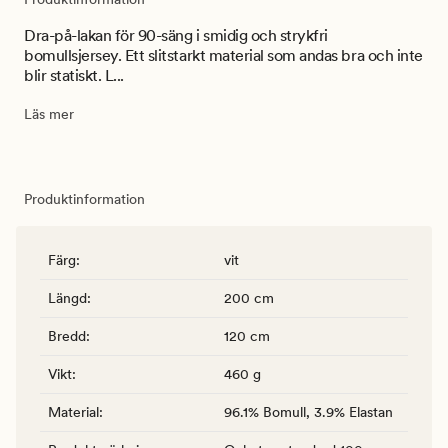
Dra-på-lakan för 90-säng i smidig och strykfri
bomullsjersey. Ett slitstarkt material som andas bra och inte
blir statiskt. L...
Läs mer
Produktinformation
Färg
:
vit
Längd
:
200 cm
Bredd
:
120 cm
Vikt
:
460 g
Material
:
96.1% Bomull, 3.9% Elastan