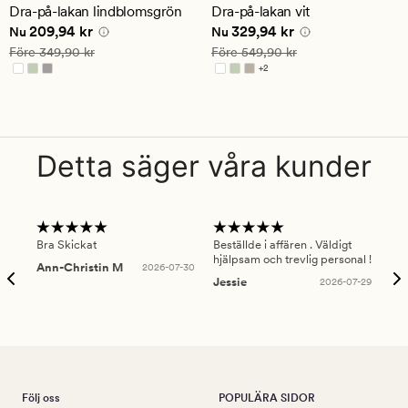
ett
ett
Dra-på-lakan lindblomsgrön
Dra-på-lakan vit
genomsnittligt
genomsnittligt
Nuvarande pris
209,94 kr
Nuvarande pris
329,94 kr
209,94 kr
329,94 kr
betyg
betyg
Nu
Nu
på
på
Ordinarie pris
349,90 kr
Ordinarie pris
549,90 kr
Före
349,90 kr
Före
549,90 kr
4.5
4
+
2
Finns i fler färger
Detta säger våra kunder
Bra Skickat
Beställde i affären . Väldigt
Smi
hjälpsam och trevlig personal !
lev
Ann-Christin M
2026-07-30
han
Jessie
2026-07-29
Lu
Följ oss
POPULÄRA SIDOR