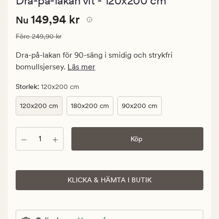
Dra-på-lakan vit - 120x200 cm
med
ett
Nuvarande
Nuvarande pris
149,94 kr
genomsnittlig
149,94 kr
Nu
betyg
pris
på
Ordinarie pris
249,90 kr
Före
249,90 kr
149,94
4.5
kr.
Dra-på-lakan för 90-säng i smidig och strykfri
Ordinarie
bomullsjersey.
Läs mer
pris
249,90
:
Storlek
120x200 cm
kr
120x200 cm
180x200 cm
90x200 cm
Antal
Köp
KLICKA & HÄMTA I BUTIK