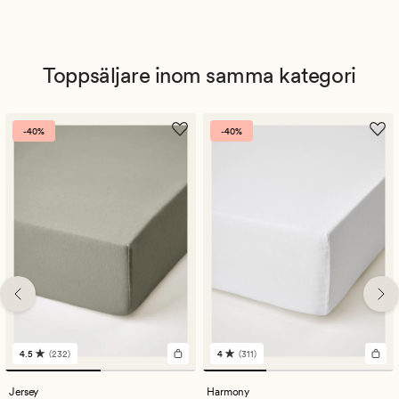
Toppsäljare inom samma kategori
-40%
-40%
4.5
(232)
4
(311)
232
311
omdömen
omdömen
med
med
Jersey
Harmony