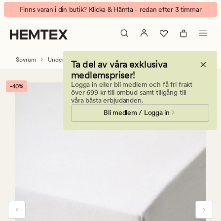
Jersey
Animerad
Finns varan i din butik? Klicka & Hämta - redan efter 3 timmar
dra-
banner.
på-
Klicka
lakan
på
vit
ESCAPE
Sovrum
Underlakan
Dra på lakan
Ta del av våra exklusiva
för
medlemspriser!
att
Logga in eller bli medlem och få fri frakt
-40%
pausa.
över 699 kr till ombud samt tillgång till
våra bästa erbjudanden.
Bli medlem / Logga in