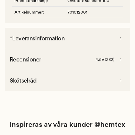
Produktmärkning
:
Oekotex standard 100
Artikelnummer
:
701012001
*Leveransinformation
Recensioner
4.5
(
232
)
Skötselråd
Inspireras av våra kunder @hemtex