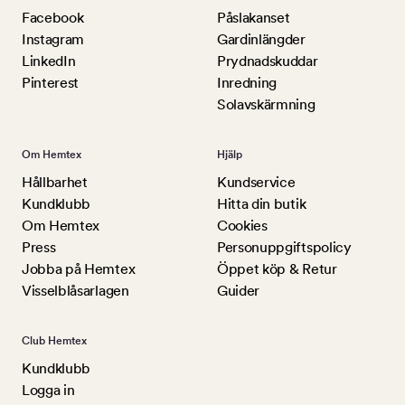
Facebook
Påslakanset
Instagram
Gardinlängder
LinkedIn
Prydnadskuddar
Pinterest
Inredning
Solavskärmning
Om Hemtex
Hjälp
Hållbarhet
Kundservice
Kundklubb
Hitta din butik
Om Hemtex
Cookies
Press
Personuppgiftspolicy
Jobba på Hemtex
Öppet köp & Retur
Visselblåsarlagen
Guider
Club Hemtex
Kundklubb
Logga in