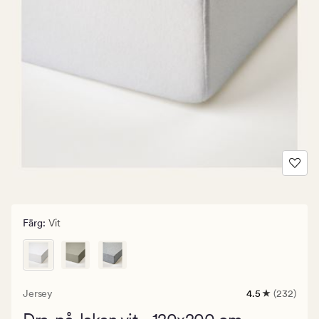
Färg
:
Vit
Jersey
4.5
(232)
232
omdömen