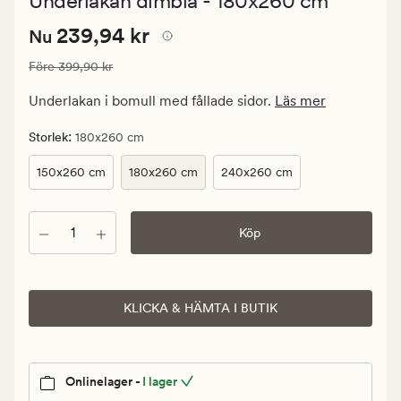
Underlakan dimblå - 180x260 cm
med
ett
Nuvarande
Nuvarande pris
239,94 kr
genomsnittli
239,94 kr
Nu
betyg
pris
på
Ordinarie pris
399,90 kr
Före
399,90 kr
239,94
4
kr.
Underlakan i bomull med fållade sidor.
Läs mer
Ordinarie
pris
:
Storlek
180x260 cm
399,90
150x260 cm
180x260 cm
240x260 cm
kr
Antal
Köp
KLICKA & HÄMTA I BUTIK
Onlinelager -
I lager