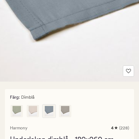
Färg
:
Dimblå
Harmony
4
(228)
228
omdömen