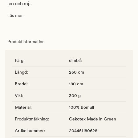
len och mj...
Läs mer
Produktinformation
Färg
:
dimblå
Längd
:
260 cm
Bredd
:
180 cm
Vikt
:
300 g
Material
:
100% Bomull
Produktmärkning
:
Oekotex Made in Green
Artikelnummer
:
204451180628