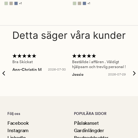
4
4
+
1
+
1
Finns i fler färger
Finns i fler färger
Detta säger våra kunder
Bra Skickat
Beställde i affären . Väldigt
Smi
hjälpsam och trevlig personal !
lev
Ann-Christin M
2026-07-30
han
Jessie
2026-07-29
Lu
Följ oss
POPULÄRA SIDOR
Facebook
Påslakanset
Instagram
Gardinlängder
LinkedIn
Prydnadskuddar