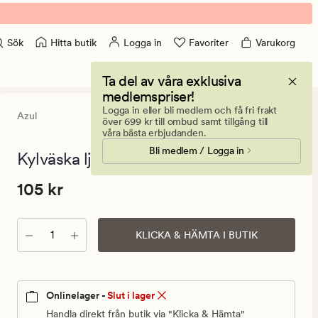
Hitta butik
Logga in
Favoriter
Varukorg
Sök
Ta del av våra exklusiva
medlemspriser!
Logga in eller bli medlem och få fri frakt
Azul
0
(0)
0
över 699 kr till ombud samt tillgång till
omdömen
våra bästa erbjudanden.
med
Bli medlem / Logga in
ett
Kylväska ljusblå - 30x23 cm
genomsnitt
betyg
Pris
Pris
105 kr
105 kr
på
0
105
kr.
Antal
Ordinarie
KLICKA & HÄMTA I BUTIK
pris
105
kr
Onlinelager -
Slut i lager
Handla direkt från butik via "Klicka & Hämta"