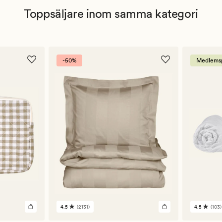
Toppsäljare inom samma kategori
-50%
Medlemsp
4.5
(2131)
4.5
(103)
2131
103
omdömen
omdöm