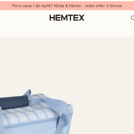
Finns varan i din butik? Klicka & Hämta - redan efter 3 timmar