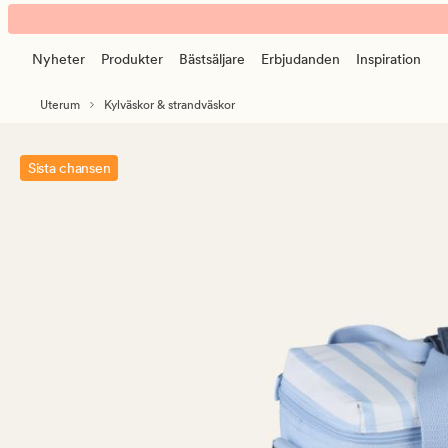
Azul
Animerad
kylväska
banner.
ljusblå
Nyheter
Produkter
Bästsäljare
Erbjudanden
Inspiration
Klicka
på
Uterum
Kylväskor & strandväskor
ESCAPE
för
att
Sista chansen
pausa.