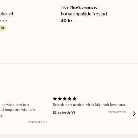
med
ett
Tilde,
Nice & organized
ittligt
genomsnittligt
ke vit
Förvaringslåda frostad
betyg
90 kr
Pris
30 kr
r
30 kr
på
5
 kr
sk service och bra
Snabb och problemfritt köp och leverans
Had
id inspirerande och
fru
Elisabeth W
2026-07-25
ng
Am
2026-07-28