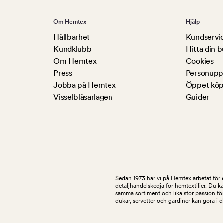
Om Hemtex
Hjälp
Hållbarhet
Kundservi
Kundklubb
Hitta din b
Om Hemtex
Cookies
Press
Personuppg
Jobba på Hemtex
Öppet köp
Visselblåsarlagen
Guider
Sedan 1973 har vi på Hemtex arbetat för e
detaljhandelskedja för hemtextilier. Du k
samma sortiment och lika stor passion för
dukar, servetter och gardiner kan göra i 