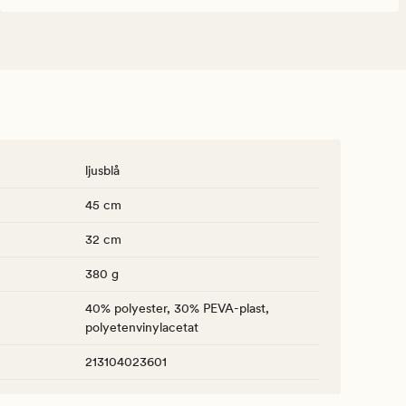
ljusblå
45 cm
32 cm
380 g
40% polyester, 30% PEVA-plast,
polyetenvinylacetat
213104023601