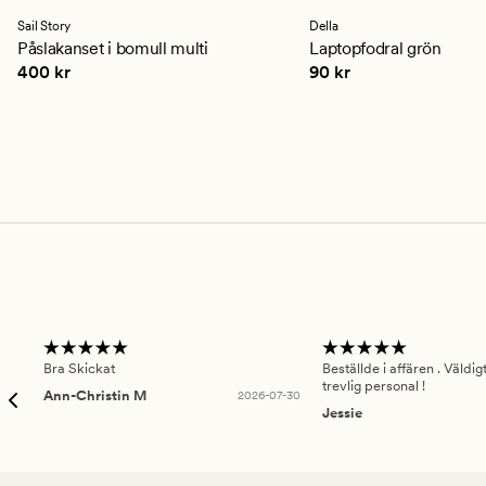
med
med
ett
ett
Sail Story
Della
genomsnittligt
genomsnittligt
Påslakanset i bomull multi
Laptopfodral grön
betyg
betyg
Pris
400 kr
Pris
90 kr
400 kr
90 kr
på
på
4.5
5
Bra Skickat
Beställde i affären . Väldi
trevlig personal !
Ann-Christin M
2026-07-30
Jessie