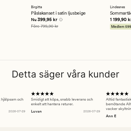
med
med
ett
ett
Birgitta
Lindesnes
genomsnittligt
genomsn
Påslakanset i satin ljusbeige
Sommartäc
betyg
betyg
Nuvarande pris
399,95 kr
Pris
1 199,
399,95 kr
1 199,90 k
Nu
på
på
4.5
4.5
Ordinarie pris
799,90 kr
Före
799,90 kr
Medlem
599
Detta säger våra kunder
gt hjälpsam och
Smidigt att köpa, snabb leverans och
Alltid fantasti
enkelt att hantera returer.
bemötande Allt
vacker skyltni
2026-07-29
Luvan
2026-07-29
Ann E