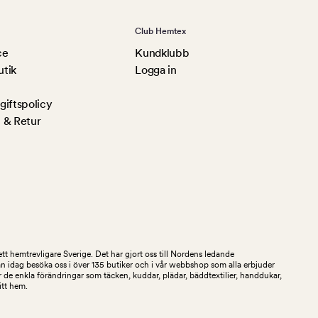
Club Hemtex
ce
Kundklubb
utik
Logga in
iftspolicy
 & Retur
tt hemtrevligare Sverige. Det har gjort oss till Nordens ledande
an idag besöka oss i över 135 butiker och i vår webbshop som alla erbjuder
 de enkla förändringar som täcken, kuddar, plädar, bäddtextilier, handdukar,
ditt hem.