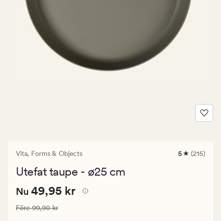
Vita,
Forms & Objects
5
(215)
215
omdömen
Utefat taupe - ø25 cm
med
ett
Nuvarande
Nuvarande pris
49,95 kr
genomsnittl
49,95 kr
Nu
betyg
pris
på
Ordinarie pris
99,90 kr
Före
99,90 kr
49,95
5