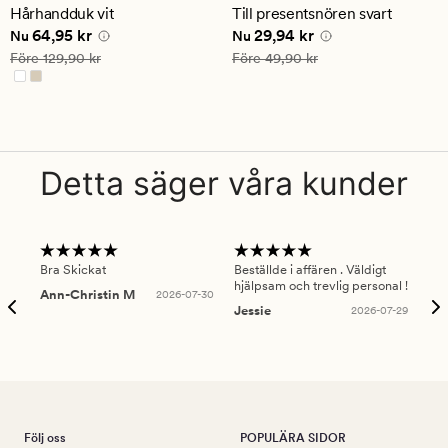
ett
ett
Hårhandduk vit
Till presentsnören svart
genomsnittligt
genomsnittligt
Nuvarande pris
64,95 kr
Nuvarande pris
29,94 kr
64,95 kr
29,94 kr
betyg
betyg
Nu
Nu
på
på
Ordinarie pris
129,90 kr
Ordinarie pris
49,90 kr
Före
129,90 kr
Före
49,90 kr
4.5
4
Detta säger våra kunder
Bra Skickat
Beställde i affären . Väldigt
Smi
hjälpsam och trevlig personal !
lev
Ann-Christin M
2026-07-30
han
Jessie
2026-07-29
Lu
Följ oss
POPULÄRA SIDOR