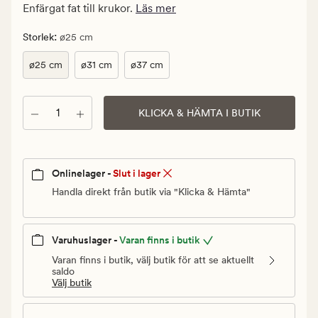
kr.
Enfärgat fat till krukor.
Läs mer
Ordinarie
pris
:
Storlek
ø25 cm
59,94
ø25 cm
ø31 cm
ø37 cm
kr
Antal
KLICKA & HÄMTA I BUTIK
Onlinelager -
Slut i lager
Handla direkt från butik via "Klicka & Hämta"
Varuhuslager -
Varan finns i butik
Varan finns i butik, välj butik för att se aktuellt
saldo
Välj butik