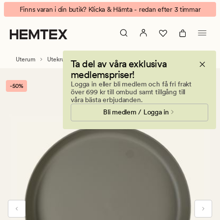
Vita
Animerad
Finns varan i din butik? Klicka & Hämta - redan efter 3 timmar
Utefat
banner.
taupe
Klicka
på
ESCAPE
Uterum
Utekrukor
Ta del av våra exklusiva
för
medlemspriser!
att
Logga in eller bli medlem och få fri frakt
-50%
pausa.
över 699 kr till ombud samt tillgång till
våra bästa erbjudanden.
Bli medlem / Logga in