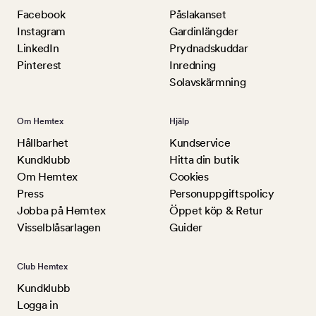
Facebook
Påslakanset
Instagram
Gardinlängder
LinkedIn
Prydnadskuddar
Pinterest
Inredning
Solavskärmning
Om Hemtex
Hjälp
Hållbarhet
Kundservice
Kundklubb
Hitta din butik
Om Hemtex
Cookies
Press
Personuppgiftspolicy
Jobba på Hemtex
Öppet köp & Retur
Visselblåsarlagen
Guider
Club Hemtex
Kundklubb
Logga in