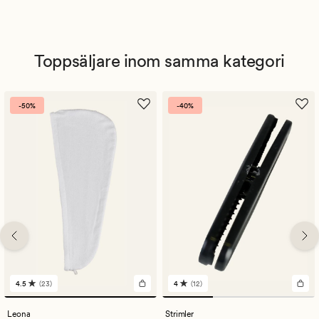
Toppsäljare inom samma kategori
-50%
-40%
4.5
(23)
4
(12)
23
12
omdömen
omdömen
med
med
Leona
Strimler