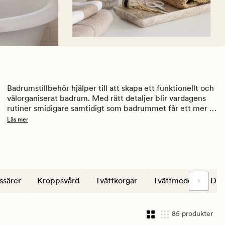
Badrumstillbehör hjälper till att skapa ett funktionellt och 
välorganiserat badrum. Med rätt detaljer blir vardagens 
rutiner smidigare samtidigt som badrummet får ett mer 
genomtänkt helhetsintryck.
Läs mer
ssärer
Kroppsvård
Tvättkorgar
Tvättmedel
Dus
85 produkter