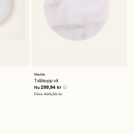
Marble
Tvålkopp vit
Nuvarande pris
299,94 kr
299,94 kr
Nu
Ordinarie pris
499,90 kr
Före
499,90 kr