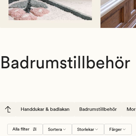
Badrumstillbehör
Handdukar & badlakan
Badrumstillbehör
Mor
Välj
Storlekar
Färger
Alla filter
Sortera
Storlekar
Färger
sorteringsordning