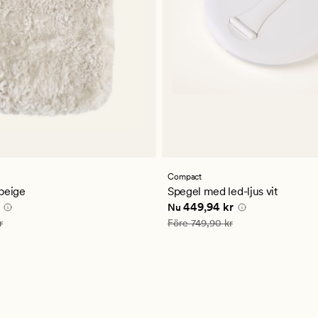
Compact
ligt
beige
Spegel med led-ljus vit
ris
419,94 kr
Nuvarande pris
449,94 kr
449,94 kr
Nu
699,90 kr
Ordinarie pris
749,90 kr
r
Före
749,90 kr