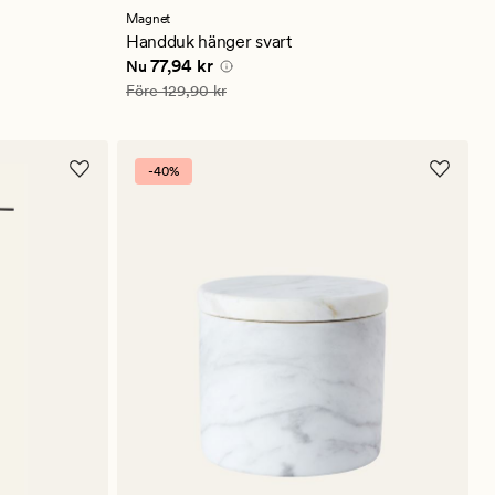
Magnet
Handduk hänger svart
Nuvarande pris
77,94 kr
77,94 kr
Nu
Ordinarie pris
129,90 kr
Före
129,90 kr
-40%