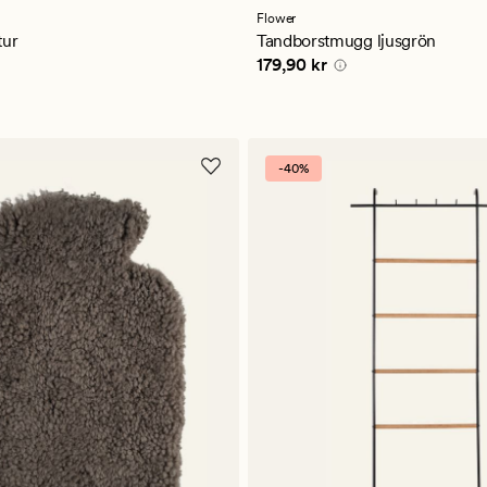
med
ett
Flower
genomsnittligt
tur
Tandborstmugg ljusgrön
betyg
Pris
179,90 kr
179,90 kr
på
3
-40%