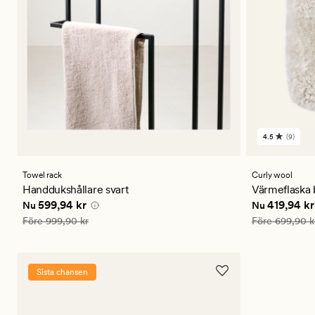
4.5
(9)
9
omdömen
med
ett
Towel rack
Curly wool
genomsnitt
Handdukshållare svart
Värmeflaska 
betyg
Nuvarande pris
599,94 kr
Nuvarande p
599,94 kr
419,94 kr
Nu
Nu
på
4.5
Ordinarie pris
999,90 kr
Ordinarie pris
Före
999,90 kr
Före
699,90 k
Sista chansen