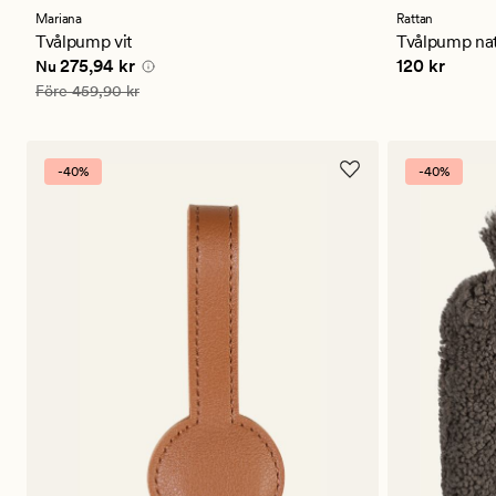
med
ett
Mariana
Rattan
genomsnittligt
Tvålpump vit
Tvålpump na
betyg
Nuvarande pris
275,94 kr
Pris
120 kr
275,94 kr
120 kr
Nu
på
4.5
Ordinarie pris
459,90 kr
Före
459,90 kr
-40%
-40%