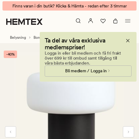
Ecko
Animerad
Finns varan i din butik? Klicka & Hämta - redan efter 3 timmar
Batteridriven
banner.
bordslampa
Klicka
svart
på
ESCAPE
Belysning
Bordslampor
Ta del av våra exklusiva
för
medlemspriser!
att
Logga in eller bli medlem och få fri frakt
-40%
pausa.
över 699 kr till ombud samt tillgång till
våra bästa erbjudanden.
Bli medlem / Logga in