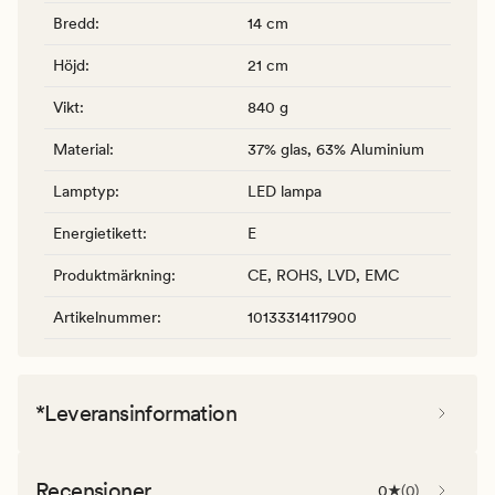
Bredd
:
14 cm
Höjd
:
21 cm
Vikt
:
840 g
Material
:
37% glas, 63% Aluminium
Lamptyp
:
LED lampa
Energietikett
:
E
Produktmärkning
:
CE, ROHS, LVD, EMC
Artikelnummer
:
10133314117900
*Leveransinformation
Recensioner
0
(
0
)