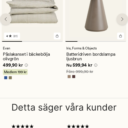
4
(81)
81
omdömen
med
Evan
Iris,
Forms & Objects
ett
Påslakanset i bäckebölja
Batteridriven bordslampa
genomsnittligt
olivgrön
ljusbrun
betyg
Pris
499,90 kr
Nuvarande pris
599,94 kr
499,90 kr
599,94 kr
på
Nu
4
Ordinarie pris
999,90 kr
Före
999,90 kr
Medlem
199 kr
Detta säger våra kunder