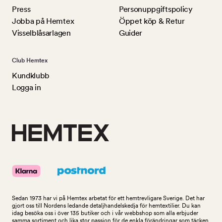
Press
Personuppgiftspolicy
Jobba på Hemtex
Öppet köp & Retur
Visselblåsarlagen
Guider
Club Hemtex
Kundklubb
Logga in
Sedan 1973 har vi på Hemtex arbetat för ett hemtrevligare Sverige. Det har
gjort oss till Nordens ledande detaljhandelskedja för hemtextilier. Du kan
idag besöka oss i över 135 butiker och i vår webbshop som alla erbjuder
samma sortiment och lika stor passion för de enkla förändringar som täcken,