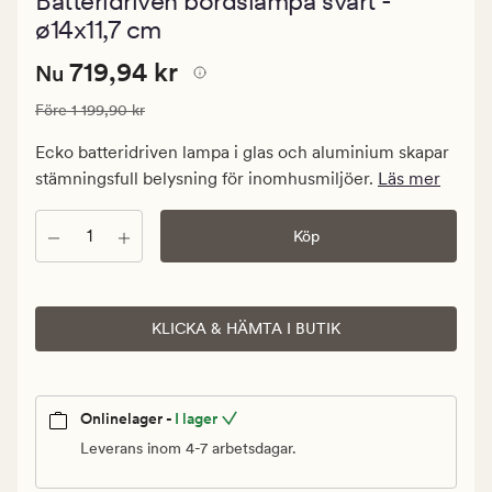
Batteridriven bordslampa svart -
med
ett
ø14x11,7 cm
genomsnitt
betyg
Nuvarande
Nuvarande pris
719,94 kr
719,94 kr
Nu
på
0
pris
Ordinarie pris
1 199,90 kr
Före
1 199,90 kr
719,94
kr.
Ecko batteridriven lampa i glas och aluminium skapar
Ordinarie
stämningsfull belysning för inomhusmiljöer.
Läs mer
pris
1
Antal
Köp
199,90
kr
KLICKA & HÄMTA I BUTIK
Onlinelager -
I lager
Leverans inom 4-7 arbetsdagar.