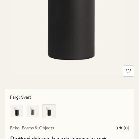
Färg
:
Svart
Ecko,
Forms & Objects
0
(0)
0
omdömen