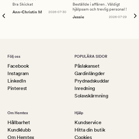
Bra Skickat
Beställde i affären . Väldigt
Smi
hjälpsam och trevlig personal !
lev
Ann-Christin M
2026-07-30
han
Jessie
2026-07-29
Lu
Följ oss
POPULÄRA SIDOR
Facebook
Påslakanset
Instagram
Gardinlängder
LinkedIn
Prydnadskuddar
Pinterest
Inredning
Solavskärmning
Om Hemtex
Hjälp
Hållbarhet
Kundservice
Kundklubb
Hitta din butik
Om Hemtex
Cookies