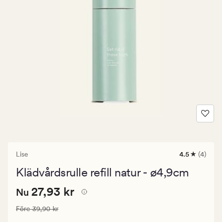
Lise
4.5
(4)
4
omdömen
Klädvårdsrulle refill natur - ø4,9cm
med
ett
Nuvarande
Nuvarande pris
27,93 kr
genomsnittl
27,93 kr
Nu
betyg
pris
på
Ordinarie pris
39,90 kr
Före
39,90 kr
27,93
4.5