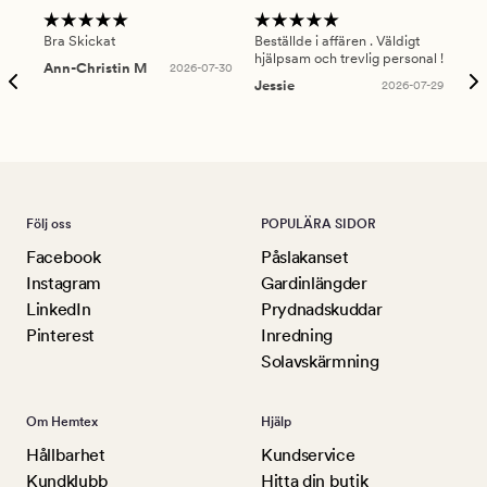
Bra Skickat
Beställde i affären . Väldigt
Smi
hjälpsam och trevlig personal !
lev
Ann-Christin M
2026-07-30
han
Jessie
2026-07-29
Lu
Följ oss
POPULÄRA SIDOR
Facebook
Påslakanset
Instagram
Gardinlängder
LinkedIn
Prydnadskuddar
Pinterest
Inredning
Solavskärmning
Om Hemtex
Hjälp
Hållbarhet
Kundservice
Kundklubb
Hitta din butik