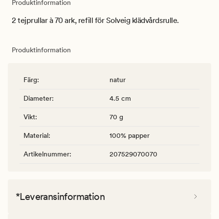
Produktinformation
2 tejprullar à 70 ark, refill för Solveig klädvårdsrulle.
Produktinformation
Färg
:
natur
Diameter
:
4.5 cm
Vikt
:
70 g
Material
:
100% papper
Artikelnummer
:
207529070070
*Leveransinformation