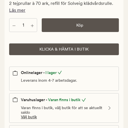
kr.
2 tejprullar à 70 ark, refill för Solveig klädvårdsrulle.
Ordinarie
Läs mer
pris
39,90
Antal
Köp
kr
KLICKA & HÄMTA I BUTIK
Onlinelager -
I lager
Leverans inom 4-7 arbetsdagar.
Varuhuslager -
Varan finns i butik
Varan finns i butik, välj butik för att se aktuellt
saldo
Välj butik