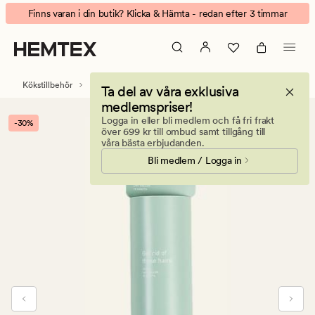
Lise
Animerad
Finns varan i din butik? Klicka & Hämta - redan efter 3 timmar
klädvårdsrulle
banner.
refill
Klicka
natur
på
ESCAPE
Kökstillbehör
Diskning
Ta del av våra exklusiva
för
medlemspriser!
att
Logga in eller bli medlem och få fri frakt
-30%
pausa.
över 699 kr till ombud samt tillgång till
våra bästa erbjudanden.
Bli medlem / Logga in