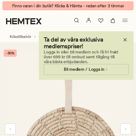
Palm
Animerad
Finns varan i din butik? Klicka & Hämta - redan efter 3 timmar
Leaf
banner.
Bokhari
Klicka
grytunderlägg
på
natur
ESCAPE
Kökstillbehör
Grytunderlägg
Ta del av våra exklusiva
för
medlemspriser!
att
Logga in eller bli medlem och få fri frakt
-30%
pausa.
över 699 kr till ombud samt tillgång till
våra bästa erbjudanden.
Bli medlem / Logga in