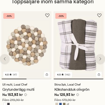
Toppsäljare inom samma kategori
-30%
-30%
4.5
(47)
4.5
(142)
47
142
omdömen
omdömen
med
med
Ull multi,
Local Chef
Stina 3pk,
Local Chef
ett
ett
Grytunderlägg multi
Kökshandduk olivgrön
genomsnittligt
genomsnittligt
Nuvarande pris
153,93 kr
Nuvarande pris
125,93 kr
153,93 kr
125,93 kr
betyg
betyg
Nu
Nu
på
på
Ordinarie pris
219,90 kr
Ordinarie pris
179,90 kr
Före
219,90 kr
Före
179,90 kr
4.5
4.5
+
2