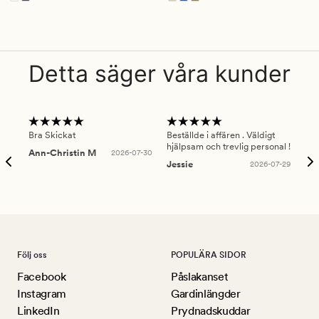
Finns i fler färger
Detta säger våra kunder
Bra Skickat
Beställde i affären . Väldigt
Smi
hjälpsam och trevlig personal !
lev
Ann-Christin M
2026-07-30
han
Jessie
2026-07-29
Lu
Följ oss
POPULÄRA SIDOR
Facebook
Påslakanset
Instagram
Gardinlängder
LinkedIn
Prydnadskuddar