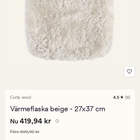
Curly wool
4.5
(9)
9
omdömen
Värmeflaska beige - 27x37 cm
med
ett
Nuvarande
Nuvarande pris
419,94 kr
genomsnittl
419,94 kr
Nu
betyg
pris
på
Ordinarie pris
699,90 kr
Före
699,90 kr
419,94
4.5