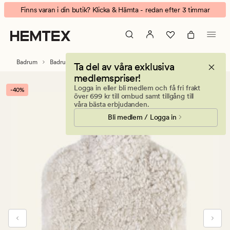
Curly
Animerad
Finns varan i din butik? Klicka & Hämta - redan efter 3 timmar
wool
banner.
värmeflaska
Klicka
beige
på
ESCAPE
Badrum
Badrumstillbehör
Ta del av våra exklusiva
för
medlemspriser!
att
Logga in eller bli medlem och få fri frakt
-40%
pausa.
över 699 kr till ombud samt tillgång till
våra bästa erbjudanden.
Bli medlem / Logga in