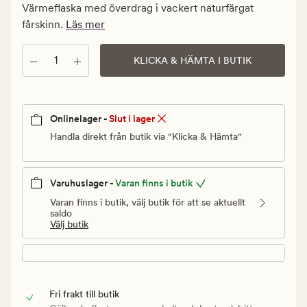
kr.
Värmeflaska med överdrag i vackert naturfärgat
Ordinarie
fårskinn.
Läs mer
pris
699,90
Antal
KLICKA & HÄMTA I BUTIK
kr
Onlinelager -
Slut i lager
Handla direkt från butik via "Klicka & Hämta"
Varuhuslager -
Varan finns i butik
Varan finns i butik, välj butik för att se aktuellt
saldo
Välj butik
Fri frakt till butik