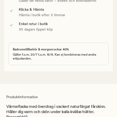
Gäller de flesta varor – enkelt och kostnadsfritt
Klicka & Hämta
Hämta i butik efter 3 timmar
Enkel retur i butik
30 dagars öppet köp
Badrumstillbehör & morgonrockar 40%
Gäller f.o.m. 20/7 t.o.m. 16/8. Kan ej kombineras med andra
erbjudanden.
Produktinformation
Värmeflaska med överdrag i vackert naturfärgat fårskinn.
Håller dig varm och skön under kalla kvällar/nätter.
Presentidé?