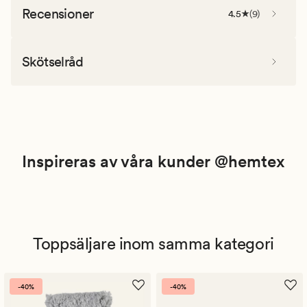
Recensioner
4.5
(
9
)
Skötselråd
Inspireras av våra kunder @hemtex
Toppsäljare inom samma kategori
-40%
-40%