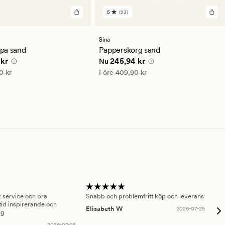
5
(23)
23
en
omdömen
med
ett
Sina
ittligt
genomsnittligt
pa sand
Papperskorg sand
betyg
 pris
185,94 kr
Nuvarande pris
245,94 kr
 kr
245,94 kr
Nu
på
5
is
309,90 kr
Ordinarie pris
409,90 kr
0 kr
Före
409,90 kr
sk service och bra
Snabb och problemfritt köp och leverans
Had
id inspirerande och
fru
Elisabeth W
2026-07-25
ng
Am
2026-07-28