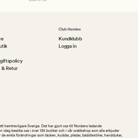
Club Hemtex
ce
Kundklubb
utik
Logga in
iftspolicy
 & Retur
tt hemtrevligare Sverige. Det har gjort oss till Nordens ledande
an idag besöka oss i över 135 butiker och i vår webbshop som alla erbjuder
 de enkla förändringar som täcken, kuddar, plädar, bäddtextilier, handdukar,