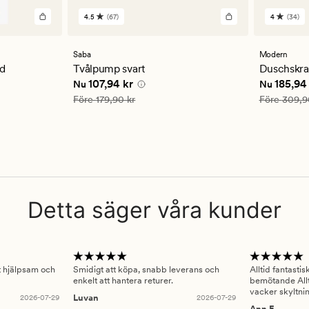
4.5
(67)
4
(34)
67
34
omdömen
omdöm
med
med
ett
ett
Saba
Modern
genomsnittligt
genomsn
nd
Tvålpump svart
Duschskra
betyg
betyg
 kr
Nuvarande pris
107,94 kr
Nuvarande
107,94 kr
185,94
Nu
Nu
på
på
4.5
4
Ordinarie pris
179,90 kr
Ordinarie pr
Före
179,90 kr
Före
309,9
Detta säger våra kunder
gt hjälpsam och
Smidigt att köpa, snabb leverans och
Alltid fantasti
enkelt att hantera returer.
bemötande Allt
vacker skyltni
2026-07-29
Luvan
2026-07-29
Ann E