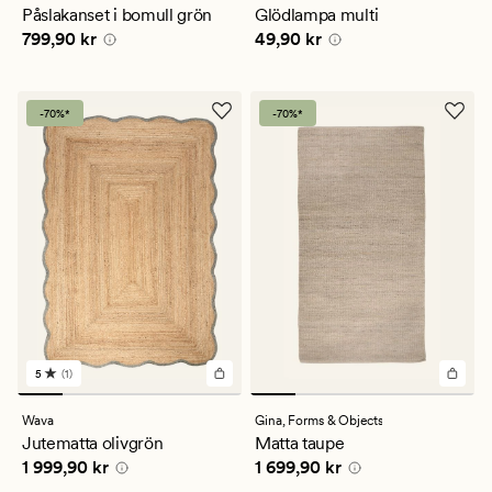
ett
Påslakanset i bomull grön
Glödlampa multi
genomsnittligt
Pris
799,90 kr
Pris
49,90 kr
799,90 kr
49,90 kr
betyg
på
4
-70%*
-70%*
5
(1)
1
omdömen
med
Wava
Gina,
Forms & Objects
ett
Jutematta olivgrön
Matta taupe
genomsnittligt
Pris
1 999,90 kr
Pris
1 699,90 kr
1 999,90 kr
1 699,90 kr
betyg
på