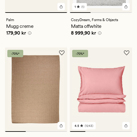
1
(1)
1
omdömen
med
Palm
CozyDream,
Forms & Objects
ett
Mugg creme
Matta offwhite
genomsnittligt
Pris
179,90 kr
Pris
8 999,90 kr
179,90 kr
8 999,90 kr
betyg
på
1
-70%*
-70%*
4.5
(1243)
1243
omdömen