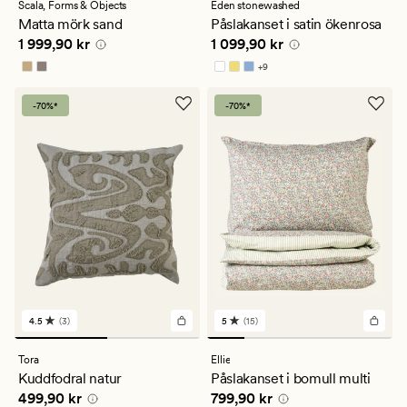
med
Scala,
Forms & Objects
Eden stonewashed
ett
Matta mörk sand
Påslakanset i satin ökenrosa
genomsnittligt
Pris
1 999,90 kr
Pris
1 099,90 kr
1 999,90 kr
1 099,90 kr
betyg
på
+
9
4.5
Finns i fler färger
-70%*
-70%*
4.5
(3)
5
(15)
3
15
omdömen
omdömen
med
med
Tora
Ellie
ett
ett
Kuddfodral natur
Påslakanset i bomull multi
genomsnittligt
genomsnittligt
Pris
499,90 kr
Pris
799,90 kr
499,90 kr
799,90 kr
betyg
betyg