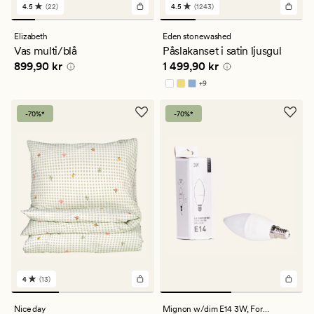
4.5
(22)
4.5
(1243)
22
1243
omdömen
omdömen
med
med
Elizabeth
Eden stonewashed
ett
ett
Vas multi/blå
Påslakanset i satin ljusgul
genomsnittligt
genomsnittligt
Pris
899,90 kr
Pris
1 499,90 kr
899,90 kr
1 499,90 kr
betyg
betyg
på
på
+
9
4.5
4.5
Finns i fler färger
-70%*
-70%*
4
(13)
13
omdömen
med
Nice day
Mignon w/dim E14 3W,
Forms & Objects