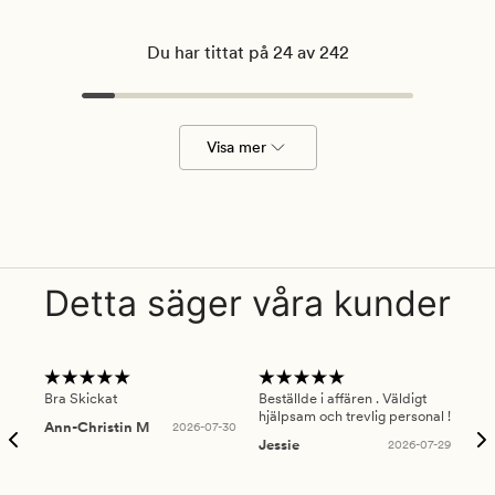
Du har tittat på 24 av 242
Visa mer
Detta säger våra kunder
Bra Skickat
Beställde i affären . Väldigt
Smi
hjälpsam och trevlig personal !
lev
Ann-Christin M
2026-07-30
han
Jessie
2026-07-29
Lu