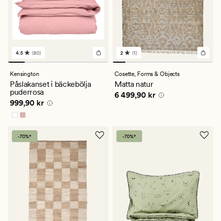
4.5
(80)
2
(1)
80
1
omdömen
omdömen
med
med
Kensington
Cosette,
Forms & Objects
ett
ett
Påslakanset i bäckebölja
Matta natur
genomsnittligt
genomsnittligt
puderrosa
Pris
6 499,90 kr
6 499,90 kr
betyg
betyg
Pris
999,90 kr
999,90 kr
på
på
4.5
2
-70%*
-70%*