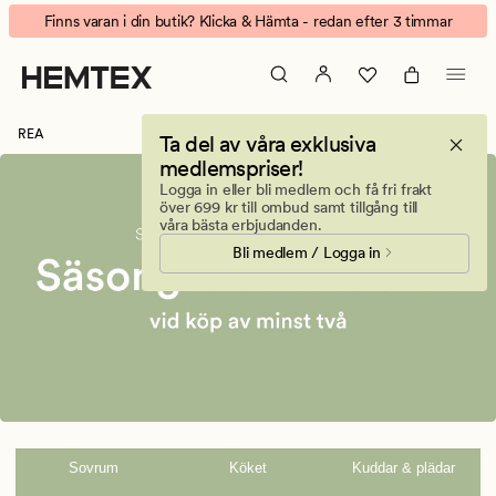
Fynda
Animerad
Finns varan i din butik? Klicka & Hämta - redan efter 3 timmar
dina
banner.
favoriter
Klicka
på
ESCAPE
REA
Ta del av våra exklusiva
för
medlemspriser!
att
Logga in eller bli medlem och få fri frakt
pausa.
över 699 kr till ombud samt tillgång till
våra bästa erbjudanden.
Bli medlem / Logga in
Sovrum
Köket
Kuddar & plädar