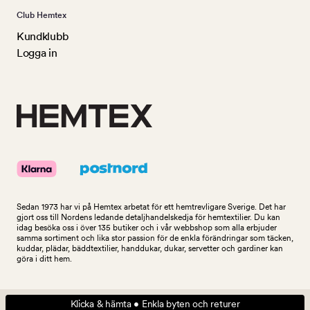
Club Hemtex
Kundklubb
Logga in
Sedan 1973 har vi på Hemtex arbetat för ett hemtrevligare Sverige. Det har
gjort oss till Nordens ledande detaljhandelskedja för hemtextilier. Du kan
idag besöka oss i över 135 butiker och i vår webbshop som alla erbjuder
samma sortiment och lika stor passion för de enkla förändringar som täcken,
kuddar, plädar, bäddtextilier, handdukar, dukar, servetter och gardiner kan
göra i ditt hem.
Klicka & hämta • Enkla byten och returer