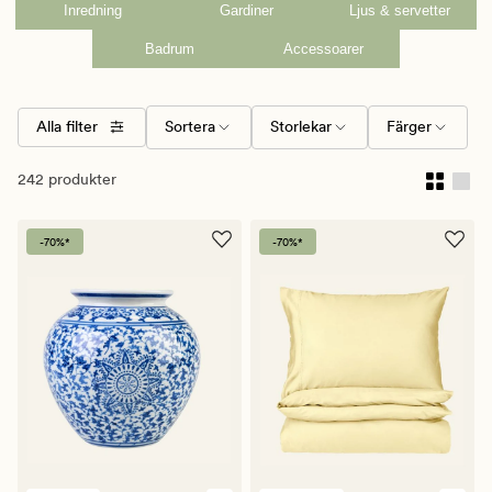
Inredning
Gardiner
Ljus & servetter
Badrum
Accessoarer
Alla filter
Sortera
Storlekar
Färger
242 produkter
-70%*
-70%*