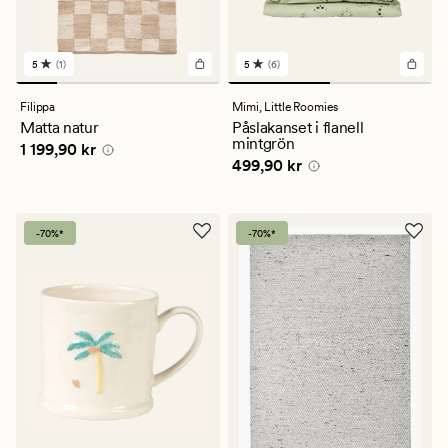
5
(1)
5
(6)
1
6
omdömen
omdömen
med
med
Filippa
Mimi,
Little Roomies
ett
ett
Matta natur
Påslakanset i flanell
genomsnittligt
genomsnittligt
mintgrön
Pris
1 199,90 kr
1 199,90 kr
betyg
betyg
Pris
499,90 kr
499,90 kr
på
på
5
5
-70%*
-70%*