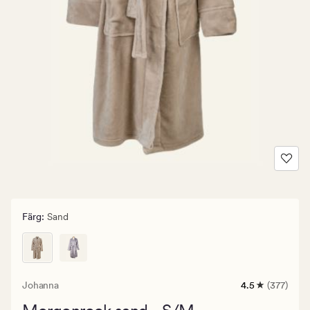
Färg
:
Sand
Johanna
4.5
(377)
377
omdömen