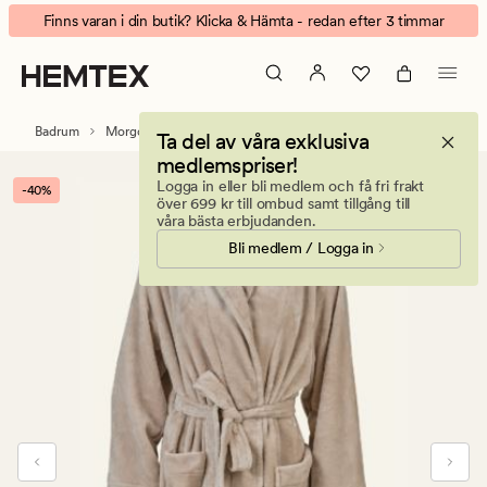
Johanna
Animerad
Finns varan i din butik? Klicka & Hämta - redan efter 3 timmar
morgonrock
banner.
sand
Klicka
på
ESCAPE
Badrum
Morgonrockar
Ta del av våra exklusiva
för
medlemspriser!
att
Logga in eller bli medlem och få fri frakt
-40%
pausa.
över 699 kr till ombud samt tillgång till
våra bästa erbjudanden.
Bli medlem / Logga in