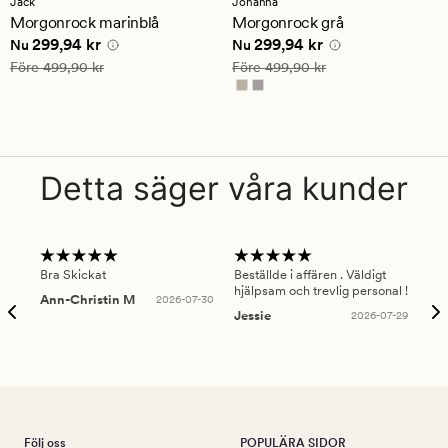
Jack
Johanna
ett
ett
Morgonrock marinblå
Morgonrock grå
genomsnittligt
genomsnittligt
Nuvarande pris
299,94 kr
Nuvarande pris
299,94 kr
299,94 kr
299,94 kr
betyg
betyg
Nu
Nu
på
på
Ordinarie pris
499,90 kr
Ordinarie pris
499,90 kr
Före
499,90 kr
Före
499,90 kr
4.5
4.5
Detta säger våra kunder
Bra Skickat
Beställde i affären . Väldigt
Smi
hjälpsam och trevlig personal !
lev
Ann-Christin M
2026-07-30
han
Jessie
2026-07-29
Lu
Följ oss
POPULÄRA SIDOR