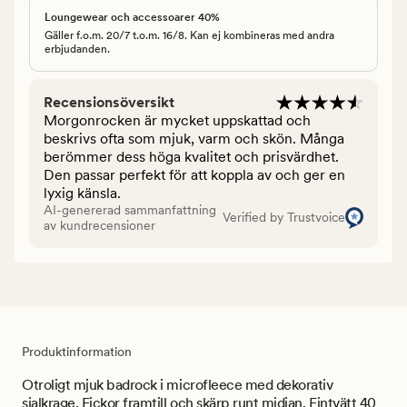
Loungewear och accessoarer 40%
Gäller f.o.m. 20/7 t.o.m. 16/8. Kan ej kombineras med andra
erbjudanden.
Recensionsöversikt
Morgonrocken är mycket uppskattad och
beskrivs ofta som mjuk, varm och skön. Många
berömmer dess höga kvalitet och prisvärdhet.
Den passar perfekt för att koppla av och ger en
lyxig känsla.
AI-genererad sammanfattning
Verified by Trustvoice
av kundrecensioner
Produktinformation
Otroligt mjuk badrock i microfleece med dekorativ
sjalkrage. Fickor framtill och skärp runt midjan. Fintvätt 40