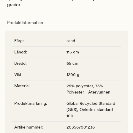
grader.
Produktinformation
Färg
:
sand
Längd
:
115 cm
Bredd
:
65 cm
Vikt
:
1200 g
Material
:
25% polyester, 75%
Polyester - Återvunnen
Produktmärkning
:
Global Recycled Standard
(GRS), Oekotex standard
100
Artikelnummer
:
203567001236