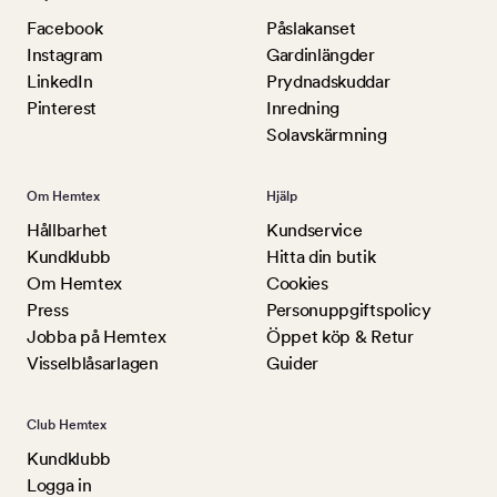
Facebook
Påslakanset
Instagram
Gardinlängder
LinkedIn
Prydnadskuddar
Pinterest
Inredning
Solavskärmning
Om Hemtex
Hjälp
Hållbarhet
Kundservice
Kundklubb
Hitta din butik
Om Hemtex
Cookies
Press
Personuppgiftspolicy
Jobba på Hemtex
Öppet köp & Retur
Visselblåsarlagen
Guider
Club Hemtex
Kundklubb
Logga in