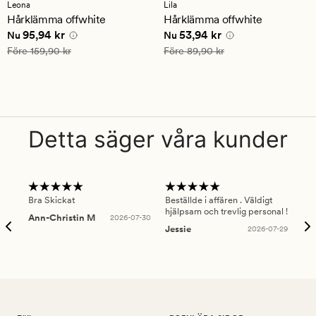
med
med
Leona
Lila
ett
ett
Hårklämma offwhite
Hårklämma offwhite
genomsnittligt
genomsnittligt
Nuvarande pris
95,94 kr
Nuvarande pris
53,94 kr
95,94 kr
53,94 kr
betyg
betyg
Nu
Nu
på
på
Ordinarie pris
159,90 kr
Ordinarie pris
89,90 kr
Före
159,90 kr
Före
89,90 kr
4
5
Detta säger våra kunder
Bra Skickat
Beställde i affären . Väldigt
Smi
hjälpsam och trevlig personal !
lev
Ann-Christin M
2026-07-30
han
Jessie
2026-07-29
Lu