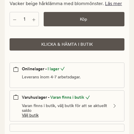
kr.
Vacker beige hårklämma med blommönster.
Läs mer
Ordinarie
pris
Antal
Köp
109,90
kr
KLICKA & HÄMTA I BUTIK
Onlinelager -
I lager
Leverans inom 4-7 arbetsdagar.
Varuhuslager -
Varan finns i butik
Varan finns i butik, välj butik för att se aktuellt
saldo
Välj butik