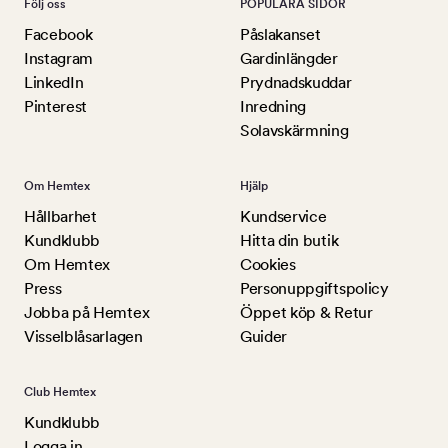
Följ oss
POPULÄRA SIDOR
Facebook
Påslakanset
Instagram
Gardinlängder
LinkedIn
Prydnadskuddar
Pinterest
Inredning
Solavskärmning
Om Hemtex
Hjälp
Hållbarhet
Kundservice
Kundklubb
Hitta din butik
Om Hemtex
Cookies
Press
Personuppgiftspolicy
Jobba på Hemtex
Öppet köp & Retur
Visselblåsarlagen
Guider
Club Hemtex
Kundklubb
Logga in