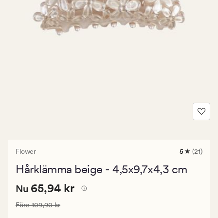
Flower
5
(21)
21
omdömen
Hårklämma beige - 4,5x9,7x4,3 cm
med
ett
Nuvarande
Nuvarande pris
65,94 kr
genomsnitt
65,94 kr
Nu
betyg
pris
på
Ordinarie pris
109,90 kr
Före
109,90 kr
65,94
5