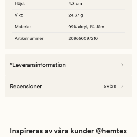
Höjd
:
4.3 cm
Vikt
:
24.37 g
Material
:
99% akryl, 1% Järn
Artikelnummer
:
209660097210
*Leveransinformation
Recensioner
5
(
21
)
Inspireras av våra kunder @hemtex