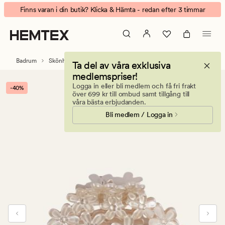
Flower
Animerad
Finns varan i din butik? Klicka & Hämta - redan efter 3 timmar
hårklämma
banner.
beige
Klicka
på
ESCAPE
Badrum
Skönhetstillbehör
Håraccessoarer
Ta del av våra exklusiva
för
medlemspriser!
att
Logga in eller bli medlem och få fri frakt
-40%
pausa.
över 699 kr till ombud samt tillgång till
våra bästa erbjudanden.
Bli medlem / Logga in