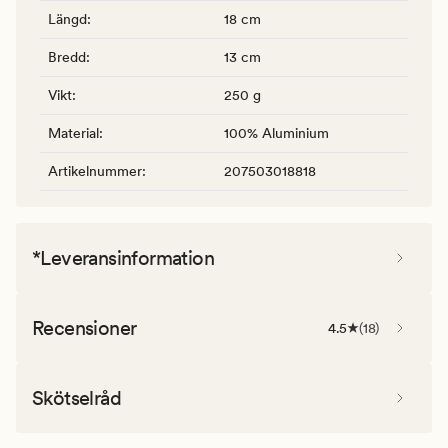
Längd
:
18 cm
Bredd
:
13 cm
Vikt
:
250 g
Material
:
100% Aluminium
Artikelnummer
:
207503018818
*Leveransinformation
Recensioner
4.5
(
18
)
Skötselråd