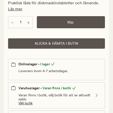
kr.
Praktisk låda för diskmaskinstabletter och liknande.
Ordinarie
Läs mer
pris
379,90
Antal
Köp
kr
KLICKA & HÄMTA I BUTIK
Onlinelager -
I lager
Leverans inom 4-7 arbetsdagar.
Varuhuslager -
Varan finns i butik
Varan finns i butik, välj butik för att se aktuellt
saldo
Välj butik