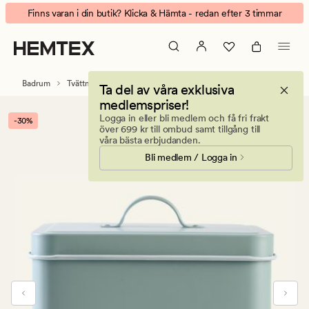
Dagny
Animerad
Finns varan i din butik? Klicka & Hämta - redan efter 3 timmar
låda
banner.
ljusgrön
Klicka
på
ESCAPE
Badrum
Tvättmedel
Ta del av våra exklusiva
för
medlemspriser!
att
Logga in eller bli medlem och få fri frakt
-30%
pausa.
över 699 kr till ombud samt tillgång till
våra bästa erbjudanden.
Bli medlem / Logga in