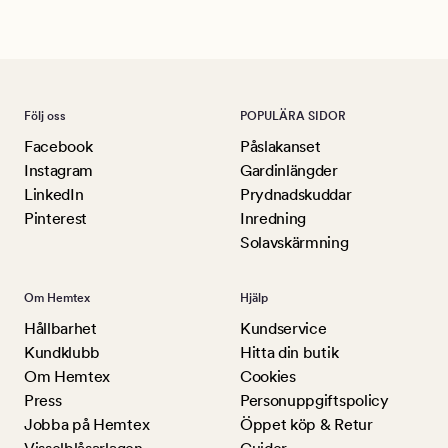
Lu
Följ oss
POPULÄRA SIDOR
Facebook
Påslakanset
Instagram
Gardinlängder
LinkedIn
Prydnadskuddar
Pinterest
Inredning
Solavskärmning
Om Hemtex
Hjälp
Hållbarhet
Kundservice
Kundklubb
Hitta din butik
Om Hemtex
Cookies
Press
Personuppgiftspolicy
Jobba på Hemtex
Öppet köp & Retur