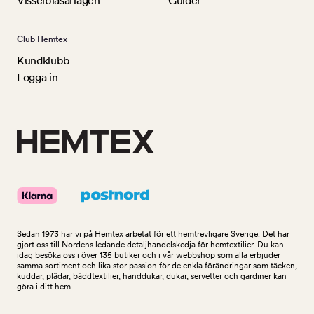
Visselblåsarlagen
Guider
Club Hemtex
Kundklubb
Logga in
Sedan 1973 har vi på Hemtex arbetat för ett hemtrevligare Sverige. Det har
gjort oss till Nordens ledande detaljhandelskedja för hemtextilier. Du kan
idag besöka oss i över 135 butiker och i vår webbshop som alla erbjuder
samma sortiment och lika stor passion för de enkla förändringar som täcken,
kuddar, plädar, bäddtextilier, handdukar, dukar, servetter och gardiner kan
göra i ditt hem.