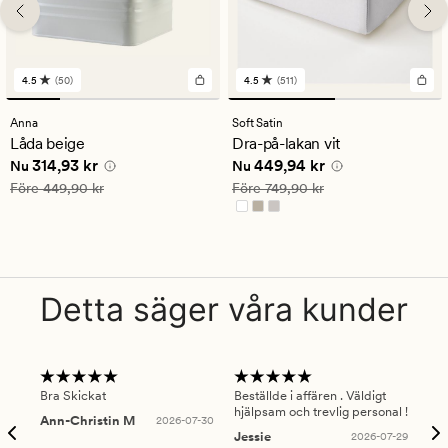
4.5
(50)
4.5
(511)
50
511
omdömen
omdömen
med
med
Anna
Soft Satin
ett
ett
Låda beige
Dra-på-lakan vit
genomsnittligt
genomsnittligt
Nuvarande pris
314,93 kr
Nuvarande pris
449,94 kr
314,93 kr
449,94 kr
betyg
betyg
Nu
Nu
på
på
Ordinarie pris
449,90 kr
Ordinarie pris
749,90 kr
Före
449,90 kr
Före
749,90 kr
4.5
4.5
Detta säger våra kunder
Bra Skickat
Beställde i affären . Väldigt
Smi
hjälpsam och trevlig personal !
lev
Ann-Christin M
2026-07-30
han
Jessie
2026-07-29