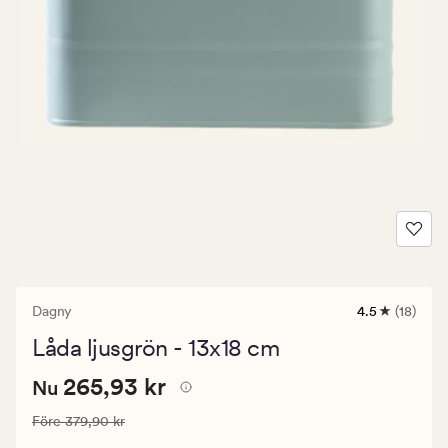
Dagny
4.5
(18)
18
omdömen
Låda ljusgrön - 13x18 cm
med
ett
Nuvarande
Nuvarande pris
265,93 kr
genomsnittli
265,93 kr
Nu
betyg
pris
på
Ordinarie pris
379,90 kr
Före
379,90 kr
265,93
4.5