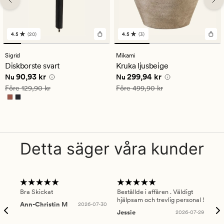
4.5
(20)
4.5
(3)
20
3
omdömen
omdömen
med
med
Sigrid
Mikami
ett
ett
Diskborste svart
Kruka ljusbeige
genomsnittligt
genomsnittligt
Nuvarande pris
90,93 kr
Nuvarande pris
299,94 kr
90,93 kr
299,94 kr
betyg
betyg
Nu
Nu
på
på
Ordinarie pris
129,90 kr
Ordinarie pris
499,90 kr
Före
129,90 kr
Före
499,90 kr
4.5
4.5
Detta säger våra kunder
Bra Skickat
Beställde i affären . Väldigt
Smi
hjälpsam och trevlig personal !
lev
Ann-Christin M
2026-07-30
han
Jessie
2026-07-29
Lu