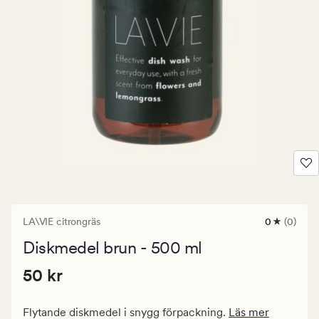
LA\VIE citrongräs
0
(0)
0
omdömen
Diskmedel brun - 500 ml
med
ett
Pris
Pris
50 kr
genomsnitt
50 kr
betyg
50
på
kr.
0
Flytande diskmedel i snygg förpackning.
Läs mer