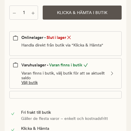
Ordinarie
pris
Antal
KLICKA & HÄMTA I BUTIK
50
kr
Onlinelager -
Slut i lager
Handla direkt från butik via "Klicka & Hämta"
Varuhuslager -
Varan finns i butik
Varan finns i butik, välj butik för att se aktuellt
saldo
Välj butik
Fri frakt till butik
Gäller de flesta varor – enkelt och kostnadsfritt
Klicka & Hämta