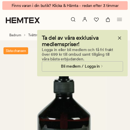
LA\VIE
Animerad
Finns varan i din butik? Klicka & Hämta - redan efter 3 timmar
citrongräs
banner.
diskmedel
Klicka
brun
på
ESCAPE
Badrum
Tvättmedel
Ta del av våra exklusiva
för
medlemspriser!
att
Logga in eller bli medlem och få fri frakt
Sista chansen
pausa.
över 699 kr till ombud samt tillgång till
våra bästa erbjudanden.
Bli medlem / Logga in