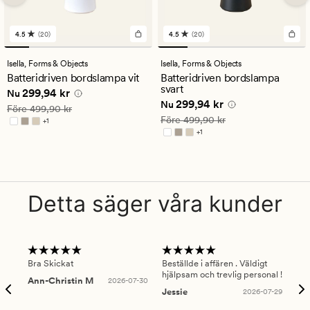
4.5
(20)
4.5
(20)
20
20
omdömen
omdömen
med
med
Isella,
Forms & Objects
Isella,
Forms & Objects
ett
ett
Batteridriven bordslampa vit
Batteridriven bordslampa
genomsnittligt
genomsnittligt
svart
Nuvarande pris
299,94 kr
299,94 kr
betyg
betyg
Nu
Nuvarande pris
299,94 kr
299,94 kr
på
på
Nu
Ordinarie pris
499,90 kr
Före
499,90 kr
4.5
4.5
Ordinarie pris
499,90 kr
Före
499,90 kr
+
1
Finns i fler färger
+
1
Finns i fler färger
Detta säger våra kunder
Bra Skickat
Beställde i affären . Väldigt
Smi
hjälpsam och trevlig personal !
lev
Ann-Christin M
2026-07-30
han
Jessie
2026-07-29
Lu