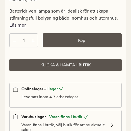
299,94
kr.
Batteridriven lampa som är idealisk för att skapa
Ordinarie
stämningsfull belysning både inomhus och utomhus.
pris
Läs mer
499,90
kr
Antal
Köp
KLICKA & HÄMTA I BUTIK
Onlinelager -
I lager
Leverans inom 4-7 arbetsdagar.
Varuhuslager -
Varan finns i butik
Varan finns i butik, välj butik för att se aktuellt
saldo