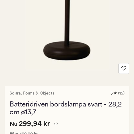
Solara,
Forms & Objects
5
(15)
15
omdömen
Batteridriven bordslampa svart - 28,2
med
ett
cm ø13,7
genomsnitt
betyg
Nuvarande
Nuvarande pris
299,94 kr
299,94 kr
Nu
på
5
pris
Ordinarie pris
499,90 kr
Före
499,90 kr