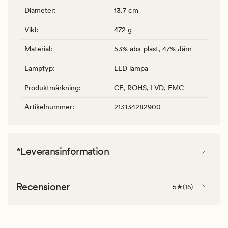
Diameter
:
13.7 cm
Vikt
:
472 g
Material
:
53% abs-plast, 47% Järn
Lamptyp
:
LED lampa
Produktmärkning
:
CE, ROHS, LVD, EMC
Artikelnummer
:
213134282900
*Leveransinformation
Recensioner
5
(
15
)