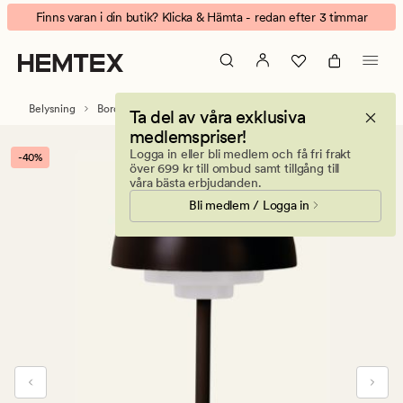
Solara
Animerad
Finns varan i din butik? Klicka & Hämta - redan efter 3 timmar
Batteridriven
banner.
bordslampa
Klicka
svart
på
ESCAPE
Belysning
Bordslampor
Ta del av våra exklusiva
för
medlemspriser!
att
Logga in eller bli medlem och få fri frakt
-40%
pausa.
över 699 kr till ombud samt tillgång till
våra bästa erbjudanden.
Bli medlem / Logga in