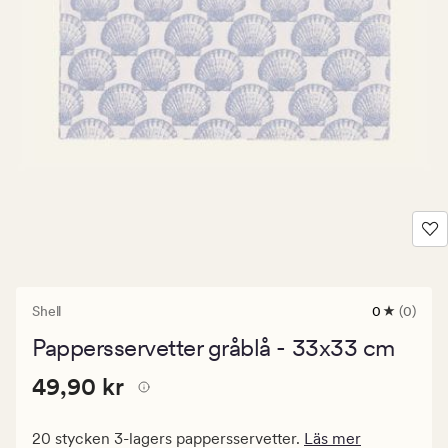
Shell
0
(0)
0
omdömen
Pappersservetter gråblå - 33x33 cm
med
ett
Pris
Pris
49,90 kr
genomsnitt
49,90 kr
betyg
49,90
på
kr.
0
20 stycken 3-lagers pappersservetter.
Läs mer