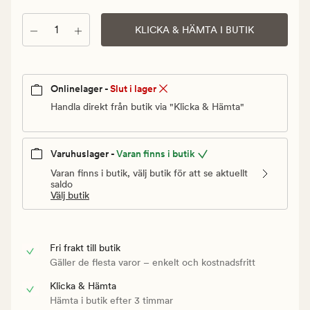
Ordinarie
pris
Antal
KLICKA & HÄMTA I BUTIK
49,90
kr
Onlinelager -
Slut i lager
Handla direkt från butik via "Klicka & Hämta"
Varuhuslager -
Varan finns i butik
Varan finns i butik, välj butik för att se aktuellt
saldo
Välj butik
Fri frakt till butik
Gäller de flesta varor – enkelt och kostnadsfritt
Klicka & Hämta
Hämta i butik efter 3 timmar