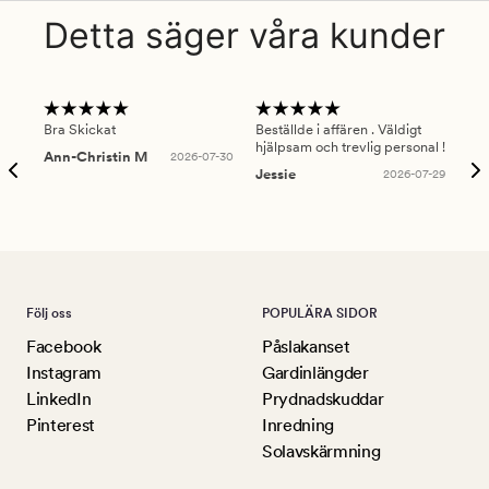
Detta säger våra kunder
Bra Skickat
Beställde i affären . Väldigt
Smi
hjälpsam och trevlig personal !
lev
Ann-Christin M
2026-07-30
han
Jessie
2026-07-29
Lu
Följ oss
POPULÄRA SIDOR
Facebook
Påslakanset
Instagram
Gardinlängder
LinkedIn
Prydnadskuddar
Pinterest
Inredning
Solavskärmning