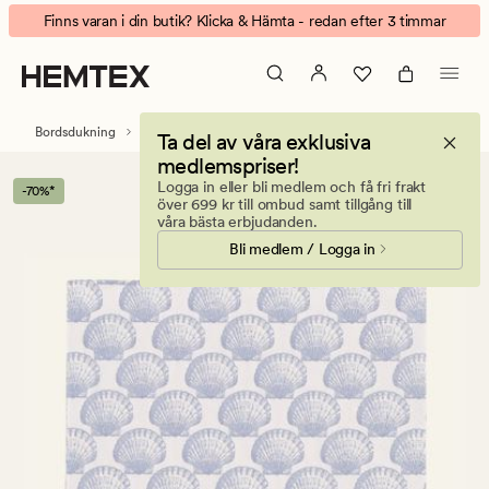
Shell
Animerad
Finns varan i din butik? Klicka & Hämta - redan efter 3 timmar
pappersservetter
banner.
gråblå
Klicka
på
ESCAPE
Bordsdukning
Servetter
Pappersservetter
Ta del av våra exklusiva
för
medlemspriser!
att
Logga in eller bli medlem och få fri frakt
-70%*
pausa.
över 699 kr till ombud samt tillgång till
våra bästa erbjudanden.
Bli medlem / Logga in