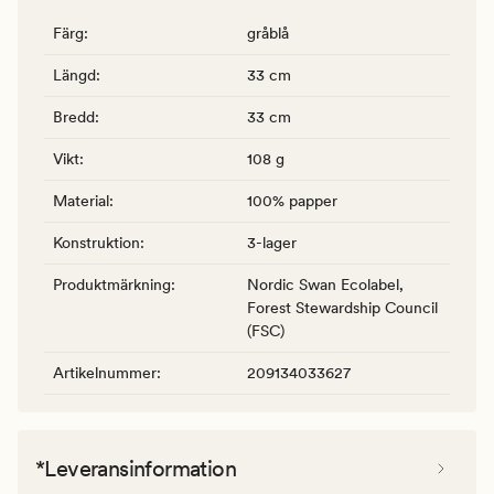
Färg
:
gråblå
Längd
:
33 cm
Bredd
:
33 cm
Vikt
:
108 g
Material
:
100% papper
Konstruktion
:
3-lager
Produktmärkning
:
Nordic Swan Ecolabel,
Forest Stewardship Council
(FSC)
Artikelnummer
:
209134033627
*Leveransinformation