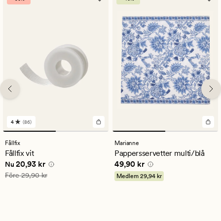
4
(86)
86
omdömen
med
Fållfix
Marianne
ett
Fållfix vit
Pappersservetter multi/blå
genomsnittligt
Nuvarande pris
20,93 kr
Pris
49,90 kr
20,93 kr
49,90 kr
betyg
Nu
på
Ordinarie pris
29,90 kr
Före
29,90 kr
Medlem
29,94 kr
4