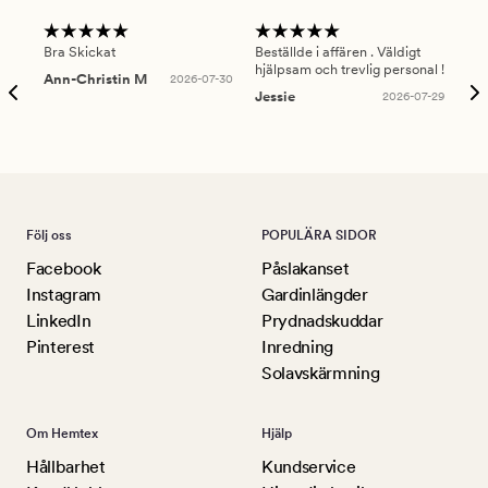
Bra Skickat
Beställde i affären . Väldigt
Smi
hjälpsam och trevlig personal !
lev
Ann-Christin M
2026-07-30
han
Jessie
2026-07-29
Lu
Följ oss
POPULÄRA SIDOR
Facebook
Påslakanset
Instagram
Gardinlängder
LinkedIn
Prydnadskuddar
Pinterest
Inredning
Solavskärmning
Om Hemtex
Hjälp
Hållbarhet
Kundservice