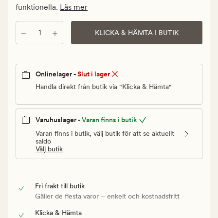
Ordinarie
funktionella.
Läs mer
pris
15
Antal
KLICKA & HÄMTA I BUTIK
kr
Onlinelager -
Slut i lager
Handla direkt från butik via "Klicka & Hämta"
Varuhuslager -
Varan finns i butik
Varan finns i butik, välj butik för att se aktuellt
saldo
Välj butik
Fri frakt till butik
Gäller de flesta varor – enkelt och kostnadsfritt
Klicka & Hämta