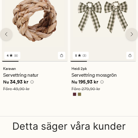
4
(8)
5
(3)
8
3
omdömen
omdömen
med
med
Karavan
Heidi 2pk
ett
ett
Servettring natur
Servettring mossgrön
genomsnittligt
genomsnittligt
Nuvarande pris
34,93 kr
Nuvarande pris
195,93 kr
34,93 kr
195,93 kr
betyg
betyg
Nu
Nu
på
på
Ordinarie pris
49,90 kr
Ordinarie pris
279,90 kr
Före
49,90 kr
Före
279,90 kr
4
5
Detta säger våra kunder