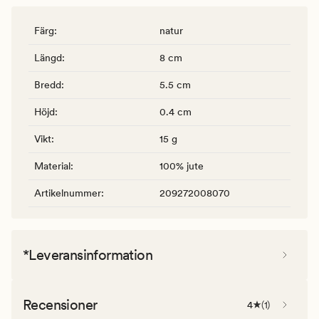
Färg
:
natur
Längd
:
8 cm
Bredd
:
5.5 cm
Höjd
:
0.4 cm
Vikt
:
15 g
Material
:
100% jute
Artikelnummer
:
209272008070
*Leveransinformation
Recensioner
4
(
1
)