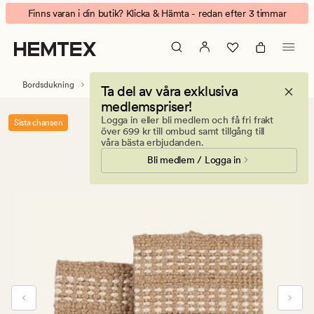
Jute
Animerad
Finns varan i din butik? Klicka & Hämta - redan efter 3 timmar
stripe
banner.
2-
Klicka
pack
på
servettringar
ESCAPE
Bordsdukning
Servetter
Servettringar
Ta del av våra exklusiva
natur
för
medlemspriser!
att
Logga in eller bli medlem och få fri frakt
Sista chansen
pausa.
över 699 kr till ombud samt tillgång till
våra bästa erbjudanden.
Bli medlem / Logga in