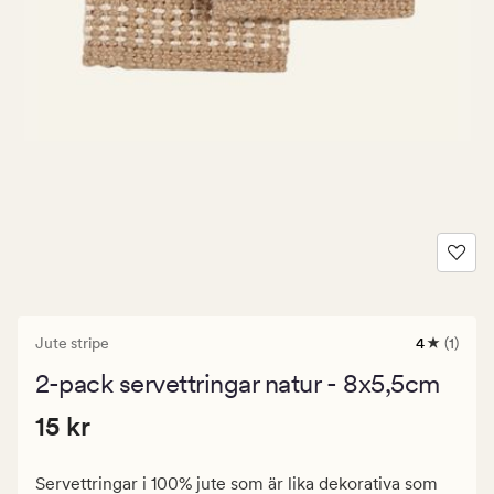
Jute stripe
4
(1)
1
omdöme
2-pack servettringar natur - 8x5,5cm
med
ett
Pris
Pris
15 kr
genomsnit
15 kr
betyg
15
på
kr.
4
Servettringar i 100% jute som är lika dekorativa som