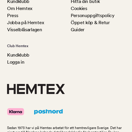
Kundklubb
Hitta din butik
Om Hemtex
Cookies
Press
Personuppgiftspolicy
Jobba på Hemtex
Öppet köp & Retur
Visselblåsarlagen
Guider
Club Hemtex
Kundklubb
Logga in
Sedan 1973 har vi på Hemtex arbetat för ett hemtrevligare Sverige. Det har