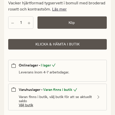
kr.
Vacker hjärtformad tygservett i bomull med broderad
Ordinarie
rosett och kontrastsöm.
Läs mer
pris
99,90
Antal
Köp
kr
KLICKA & HÄMTA I BUTIK
Onlinelager -
I lager
Leverans inom 4-7 arbetsdagar.
Varuhuslager -
Varan finns i butik
Varan finns i butik, välj butik för att se aktuellt
saldo
Välj butik