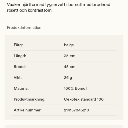
Vacker hjärtformad tygservett i bomull med broderad
rosett och kontrastsöm.
Produktinformation
Färg
:
beige
Längd
:
35 cm
Bredd
:
45 cm
Vikt
:
26 g
Material
:
100% Bomull
Produktmärkning
:
Oekotex standard 100
Artikelnummer
:
214157045210