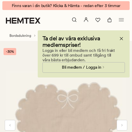
Heart
Animerad
Finns varan i din butik? Klicka & Hämta - redan efter 3 timmar
tygservett
banner.
beige
Klicka
på
ESCAPE
Bordsdukning
Servetter
Tygservetter
Ta del av våra exklusiva
för
medlemspriser!
att
Logga in eller bli medlem och få fri frakt
-30%
pausa.
över 699 kr till ombud samt tillgång till
våra bästa erbjudanden.
Bli medlem / Logga in