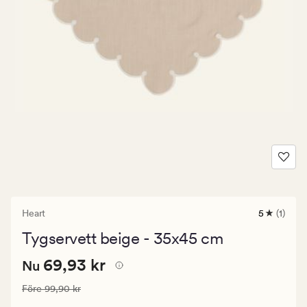
Heart
5
(1)
1
omdöme
Tygservett beige - 35x45 cm
med
ett
Nuvarande
Nuvarande pris
69,93 kr
genomsnit
69,93 kr
Nu
betyg
pris
på
Ordinarie pris
99,90 kr
Före
99,90 kr
69,93
5