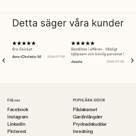
Detta säger våra kunder
Bra Skickat
Beställde i affären . Väldigt
Smi
hjälpsam och trevlig personal !
lev
Ann-Christin M
2026-07-30
han
Jessie
2026-07-29
Lu
Följ oss
POPULÄRA SIDOR
Facebook
Påslakanset
Instagram
Gardinlängder
LinkedIn
Prydnadskuddar
Pinterest
Inredning