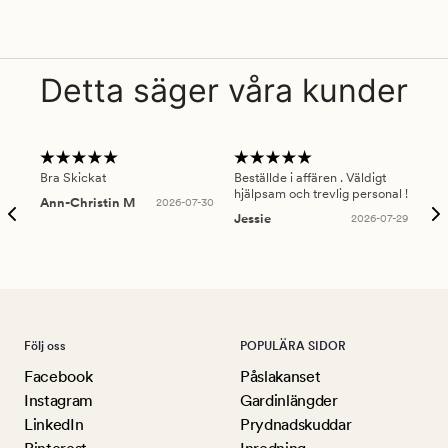
Detta säger våra kunder
Bra Skickat
Beställde i affären . Väldigt
Smi
hjälpsam och trevlig personal !
lev
Ann-Christin M
2026-07-30
han
Jessie
2026-07-29
Lu
Följ oss
POPULÄRA SIDOR
Facebook
Påslakanset
Instagram
Gardinlängder
LinkedIn
Prydnadskuddar