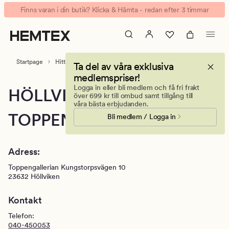
Hemtex
Animerad
Finns varan i din butik? Klicka & Hämta - redan efter 3 timmar
Höllviken,
banner.
Toppengallerian-
Klicka
Din
på
inredningsbutik
ESCAPE
Startpage
Hitta butik
Höllviken, Toppengallerian
Ta del av våra exklusiva
för
medlemspriser!
att
Logga in eller bli medlem och få fri frakt
HÖLLVIKEN,
pausa.
över 699 kr till ombud samt tillgång till
våra bästa erbjudanden.
TOPPENGALLERIAN
Bli medlem / Logga in
Adress:
Toppengallerian Kungstorpsvägen 10
23632
Höllviken
Kontakt
Telefon:
040-450053