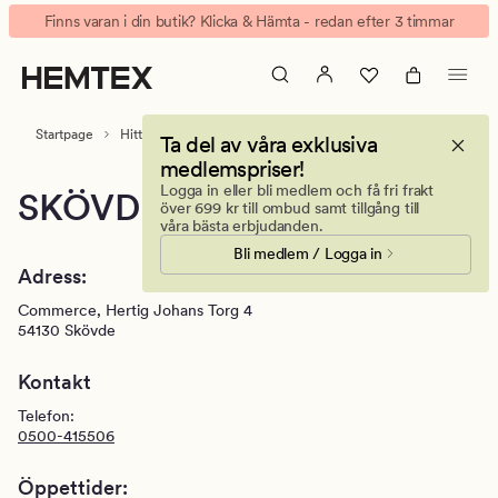
Hemtex
Animerad
Finns varan i din butik? Klicka & Hämta - redan efter 3 timmar
Skövde,
banner.
Commerce-
Klicka
Din
på
inredningsbutik
ESCAPE
Startpage
Hitta butik
Skövde Commerce
Ta del av våra exklusiva
för
medlemspriser!
att
Logga in eller bli medlem och få fri frakt
SKÖVDE COMMERCE
pausa.
över 699 kr till ombud samt tillgång till
våra bästa erbjudanden.
Bli medlem / Logga in
Adress:
Commerce, Hertig Johans Torg 4
54130
Skövde
Kontakt
Telefon:
0500-415506
Öppettider: