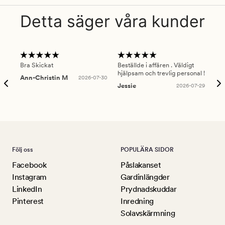
Detta säger våra kunder
Bra Skickat
Beställde i affären . Väldigt
Smi
hjälpsam och trevlig personal !
lev
Ann-Christin M
2026-07-30
han
Jessie
2026-07-29
Lu
Följ oss
POPULÄRA SIDOR
Facebook
Påslakanset
Instagram
Gardinlängder
LinkedIn
Prydnadskuddar
Pinterest
Inredning
Solavskärmning