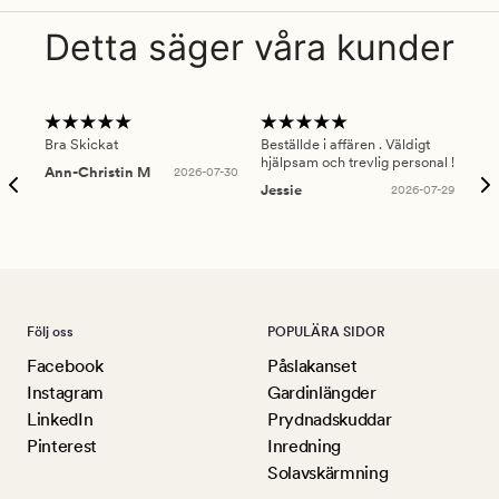
Detta säger våra kunder
Bra Skickat
Beställde i affären . Väldigt
Smi
hjälpsam och trevlig personal !
lev
Ann-Christin M
2026-07-30
han
Jessie
2026-07-29
Lu
Följ oss
POPULÄRA SIDOR
Facebook
Påslakanset
Instagram
Gardinlängder
LinkedIn
Prydnadskuddar
Pinterest
Inredning
Solavskärmning