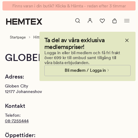
Hemtex
Animerad
Finns varan i din butik? Klicka & Hämta - redan efter 3 timmar
Stockholm,
banner.
Globen-
Klicka
Din
på
inredningsbutik
ESCAPE
Startpage
Hitta butik
Globen
Ta del av våra exklusiva
för
medlemspriser!
att
Logga in eller bli medlem och få fri frakt
GLOBEN
pausa.
över 699 kr till ombud samt tillgång till
våra bästa erbjudanden.
Bli medlem / Logga in
Adress:
Globen City
12177
Johanneshov
Kontakt
Telefon:
08-7255444
Öppettider: