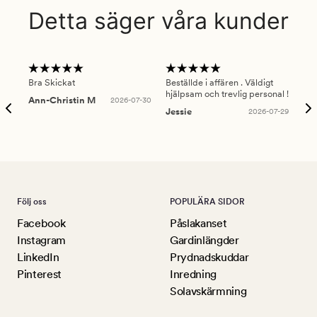
Detta säger våra kunder
Bra Skickat
Beställde i affären . Väldigt
Smi
hjälpsam och trevlig personal !
lev
Ann-Christin M
2026-07-30
han
Jessie
2026-07-29
Lu
Följ oss
POPULÄRA SIDOR
Facebook
Påslakanset
Instagram
Gardinlängder
LinkedIn
Prydnadskuddar
Pinterest
Inredning
Solavskärmning