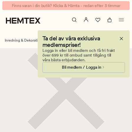
Böcker
Animerad
Finns varan i din butik? Klicka & Hämta - redan efter 3 timmar
banner.
Klicka
på
ESCAPE
Ta del av våra exklusiva
för
Inredning & Dekorationer
Böcker
medlemspriser!
att
Logga in eller bli medlem och få fri frakt
pausa.
över 699 kr till ombud samt tillgång till
våra bästa erbjudanden.
Bli medlem / Logga in