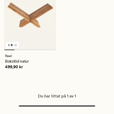
5
(1)
1
omdömen
med
Read
ett
Bokstöd natur
genomsnittligt
Pris
499,90 kr
499,90 kr
betyg
på
5
Du har tittat på 1 av 1