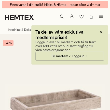
Alva
Animerad
Finns varan i din butik? Klicka & Hämta - redan efter 3 timmar
marbel
banner.
bricka
Klicka
beige
på
ESCAPE
Inredning & Dekorationer
Brickor och fat
Ta del av våra exklusiva
för
medlemspriser!
att
Logga in eller bli medlem och få fri frakt
-30%
pausa.
över 699 kr till ombud samt tillgång till
våra bästa erbjudanden.
Bli medlem / Logga in