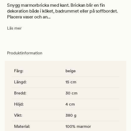
Snygg marmorbricka med kant. Brickan blir en fin
dekoration både i köket, badrummet eller på soffbordet.
Placera vaser och an...
Läs mer
Produktinformation
Färg
:
beige
Längd
:
15 cm
Bredd
:
30 cm
Höjd
:
4 cm
Vikt
:
380 g
Material
:
100% marmor