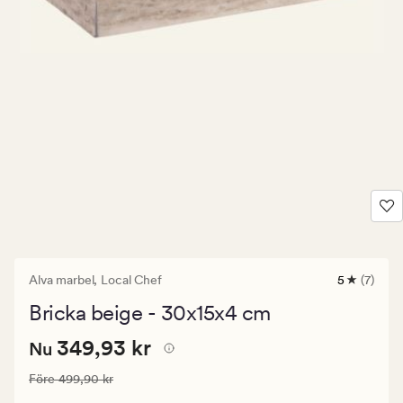
Alva marbel,
Local Chef
5
(7)
7
omdömen
Bricka beige - 30x15x4 cm
med
ett
Nuvarande
Nuvarande pris
349,93 kr
genomsnit
349,93 kr
Nu
betyg
pris
på
Ordinarie pris
499,90 kr
Före
499,90 kr
349,93
5