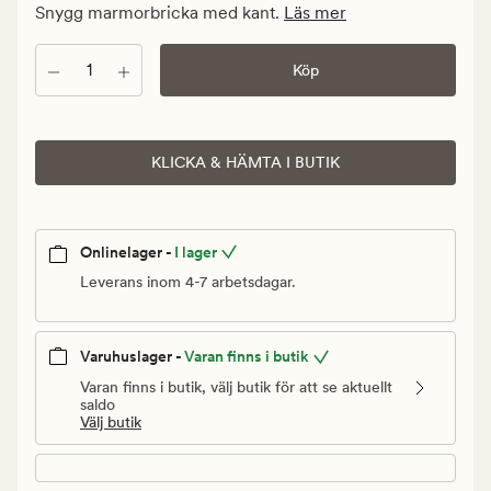
kr.
Snygg marmorbricka med kant.
Läs mer
Ordinarie
pris
Antal
Köp
499,90
kr
KLICKA & HÄMTA I BUTIK
Onlinelager -
I lager
Leverans inom 4-7 arbetsdagar.
Varuhuslager -
Varan finns i butik
Varan finns i butik, välj butik för att se aktuellt
saldo
Välj butik