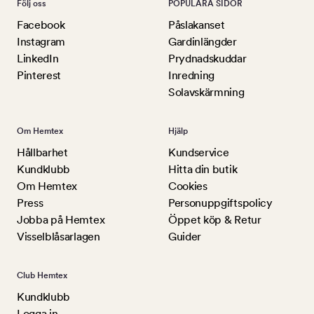
Följ oss
POPULÄRA SIDOR
Facebook
Påslakanset
Instagram
Gardinlängder
LinkedIn
Prydnadskuddar
Pinterest
Inredning
Solavskärmning
Om Hemtex
Hjälp
Hållbarhet
Kundservice
Kundklubb
Hitta din butik
Om Hemtex
Cookies
Press
Personuppgiftspolicy
Jobba på Hemtex
Öppet köp & Retur
Visselblåsarlagen
Guider
Club Hemtex
Kundklubb
Logga in