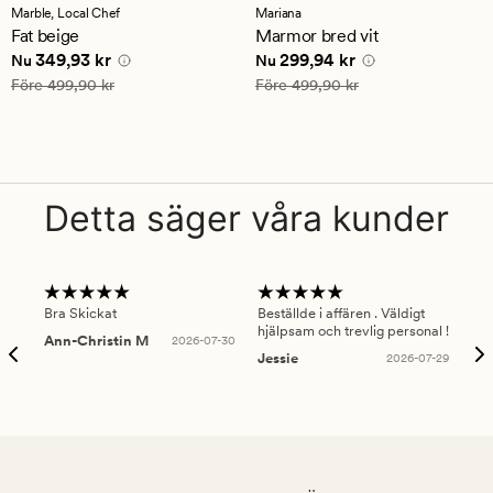
med
med
Marble,
Local Chef
Mariana
ett
ett
Fat beige
Marmor bred vit
genomsnittligt
genomsnittligt
Nuvarande pris
349,93 kr
Nuvarande pris
299,94 kr
349,93 kr
299,94 kr
betyg
betyg
Nu
Nu
på
på
Ordinarie pris
499,90 kr
Ordinarie pris
499,90 kr
Före
499,90 kr
Före
499,90 kr
4.5
4.5
Detta säger våra kunder
Bra Skickat
Beställde i affären . Väldigt
Smi
hjälpsam och trevlig personal !
lev
Ann-Christin M
2026-07-30
han
Jessie
2026-07-29
Lu