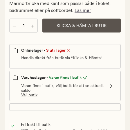
kr.
Marmorbricka med kant som passar både i köket,
Ordinarie
badrummet eller på soffbordet.
Läs mer
pris
499,90
Antal
KLICKA & HÄMTA I BUTIK
kr
Onlinelager -
Slut i lager
Handla direkt från butik via "Klicka & Hämta"
Varuhuslager -
Varan finns i butik
Varan finns i butik, välj butik för att se aktuellt
saldo
Välj butik
Fri frakt till butik