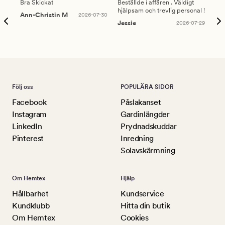
Bra Skickat
Beställde i affären . Väldigt
Smi
hjälpsam och trevlig personal !
lev
Ann-Christin M
2026-07-30
han
Jessie
2026-07-29
Lu
Följ oss
POPULÄRA SIDOR
Facebook
Påslakanset
Instagram
Gardinlängder
LinkedIn
Prydnadskuddar
Pinterest
Inredning
Solavskärmning
Om Hemtex
Hjälp
Hållbarhet
Kundservice
Kundklubb
Hitta din butik
Om Hemtex
Cookies