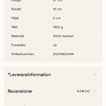
Bredd
:
15 cm
Höjd
:
2 cm
Vikt
:
1320 g
Material
:
100% marmor
Foodsafe
:
Ja
Artikelnummer
:
20278402744
*Leveransinformation
Recensioner
4.5
(
55
)