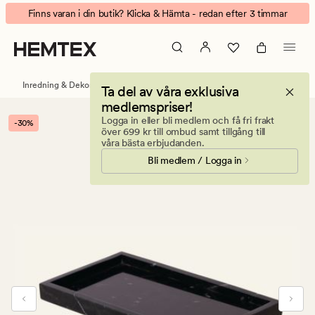
Marble
Animerad
Finns varan i din butik? Klicka & Hämta - redan efter 3 timmar
marmor
banner.
bred
Klicka
svart
på
ESCAPE
Inredning & Dekorationer
Brickor och fat
Ta del av våra exklusiva
för
medlemspriser!
att
Logga in eller bli medlem och få fri frakt
-30%
pausa.
över 699 kr till ombud samt tillgång till
våra bästa erbjudanden.
Bli medlem / Logga in