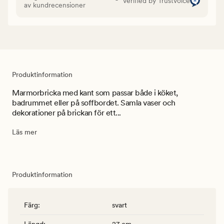
Verified by Trustvoice
av kundrecensioner
Produktinformation
Marmorbricka med kant som passar både i köket,
badrummet eller på soffbordet. Samla vaser och
dekorationer på brickan för ett...
Läs mer
Produktinformation
Färg
:
svart
Längd
:
27 cm