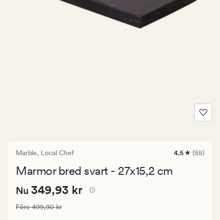
Marble,
Local Chef
4.5
(55)
55
omdömen
Marmor bred svart - 27x15,2 cm
med
ett
Nuvarande
Nuvarande pris
349,93 kr
genomsnittli
349,93 kr
Nu
betyg
pris
på
Ordinarie pris
499,90 kr
Före
499,90 kr
349,93
4.5