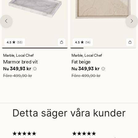
4.5
(55)
4.5
(14)
55
14
omdömen
omdömen
med
med
Marble,
Local Chef
Marble,
Local Chef
ett
ett
Marmor bred vit
Fat beige
genomsnittligt
genomsnittligt
Nuvarande pris
349,93 kr
Nuvarande pris
349,93 kr
349,93 kr
349,93 kr
betyg
betyg
Nu
Nu
på
på
Ordinarie pris
499,90 kr
Ordinarie pris
499,90 kr
Före
499,90 kr
Före
499,90 kr
4.5
4.5
Detta säger våra kunder