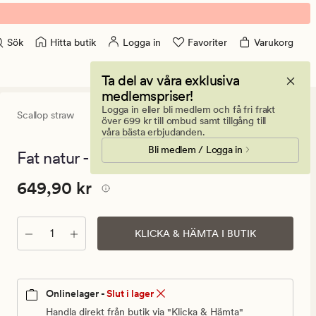
Hitta butik
Logga in
Favoriter
Varukorg
Sök
Ta del av våra exklusiva
medlemspriser!
Logga in eller bli medlem och få fri frakt
Scallop straw
0
(0)
0
över 699 kr till ombud samt tillgång till
omdömen
våra bästa erbjudanden.
med
Bli medlem / Logga in
ett
Fat natur - 32x58x12 cm
genomsnitt
betyg
Pris
Pris
649,90 kr
649,90 kr
på
0
649,90
kr.
Antal
Ordinarie
KLICKA & HÄMTA I BUTIK
pris
649,90
kr
Onlinelager -
Slut i lager
Handla direkt från butik via "Klicka & Hämta"