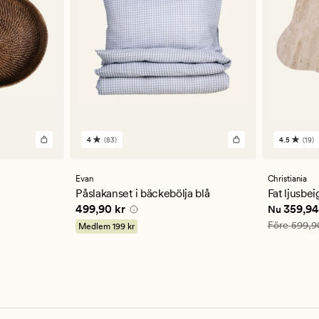
4
(83)
4.5
(19)
83
19
omdömen
omdöm
med
med
ett
ett
Evan
Christiania
genomsnittligt
genomsn
Påslakanset i bäckebölja blå
Fat ljusbei
betyg
betyg
94 kr
Pris
499,90 kr
Nuvarande
499,90 kr
359,94
Nu
på
på
4
4.5
Ordinarie pr
Före
599,9
Medlem
199 kr