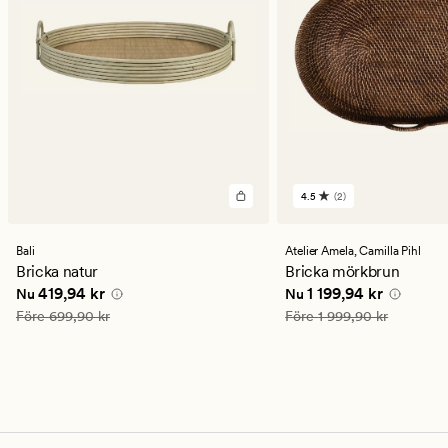
4.5
(2)
2
omdömen
med
ett
Bali
Atelier Amela,
Camilla Pihl
genomsnittligt
Bricka natur
Bricka mörkbrun
betyg
Nuvarande pris
419,94 kr
Nuvarande pris
1 199,
419,94 kr
1 199,94 kr
Nu
Nu
på
4.5
Ordinarie pris
699,90 kr
Ordinarie pris
1 999,90 kr
Före
699,90 kr
Före
1 999,90 kr