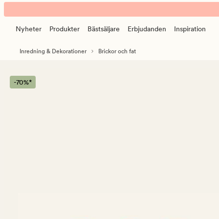
Scallop
Animerad
straw
banner.
fat
Nyheter
Produkter
Bästsäljare
Erbjudanden
Inspiration
Klicka
natur
på
Inredning & Dekorationer
Brickor och fat
ESCAPE
för
att
-70%*
pausa.