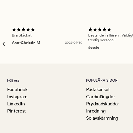
Bra Skickat
Beställde i affären . Väldi
trevlig personal !
Ann-Christin M
2026-07-30
Jessie
Följ oss
POPULÄRA SIDOR
Facebook
Påslakanset
Instagram
Gardinlängder
LinkedIn
Prydnadskuddar
Pinterest
Inredning
Solavskärmning