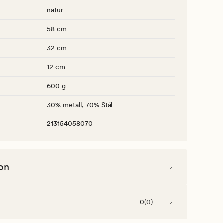
natur
58 cm
32 cm
12 cm
600 g
30% metall, 70% Stål
213154058070
on
0
(
0
)