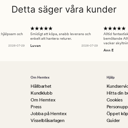
Detta säger våra kunder
gt hjälpsam och
Smidigt att köpa, snabb leverans och
Alltid fantasti
enkelt att hantera returer.
bemötande Allt
vacker skyltni
2026-07-29
Luvan
2026-07-29
Ann E
Om Hemtex
Hjälp
Hållbarhet
Kundservi
Kundklubb
Hitta din b
Om Hemtex
Cookies
Press
Personuppg
Jobba på Hemtex
Öppet köp
Visselblåsarlagen
Guider