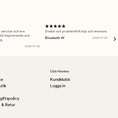
sk service och bra
Snabb och problemfritt köp och leverans
Had
id inspirerande och
fru
Elisabeth W
2026-07-25
ng
Am
2026-07-28
Club Hemtex
ce
Kundklubb
utik
Logga in
iftspolicy
 & Retur