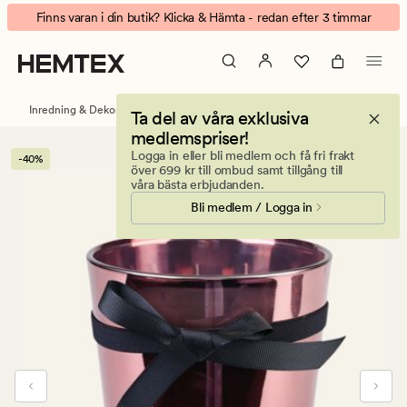
Sense
Animerad
Finns varan i din butik? Klicka & Hämta - redan efter 3 timmar
Ribbon
banner.
doftljus
Klicka
koppar
på
ESCAPE
Inredning & Dekorationer
Ljus & doftljus
Doftljus
Ta del av våra exklusiva
för
medlemspriser!
att
Logga in eller bli medlem och få fri frakt
-40%
pausa.
över 699 kr till ombud samt tillgång till
våra bästa erbjudanden.
Bli medlem / Logga in