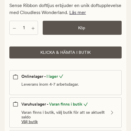
Medlem
Sense Ribbon doftljus erbjuder en unik doftupplevelse
359,94
med Cloudless Wonderland.
Läs mer
kr
Antal
Köp
KLICKA & HÄMTA I BUTIK
Onlinelager -
I lager
Leverans inom 4-7 arbetsdagar.
Varuhuslager -
Varan finns i butik
Varan finns i butik, välj butik för att se aktuellt
saldo
Välj butik