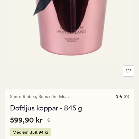
Sense Ribbon,
Sense the Moment
0
(0)
0
omdömen
Doftljus koppar - 845 g
med
ett
Pris
Pris
599,90 kr
genomsnitt
599,90 kr
betyg
599,90
på
kr.
Medlem
359,94 kr
0