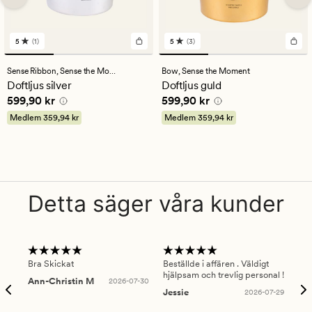
5
(1)
5
(3)
1
3
omdömen
omdömen
med
med
Sense Ribbon,
Sense the Moment
Bow,
Sense the Moment
ett
ett
Doftljus silver
Doftljus guld
genomsnittligt
genomsnittligt
Pris
599,90 kr
Pris
599,90 kr
599,90 kr
599,90 kr
betyg
betyg
på
på
Medlem
359,94 kr
Medlem
359,94 kr
5
5
Detta säger våra kunder
Bra Skickat
Beställde i affären . Väldigt
Smi
hjälpsam och trevlig personal !
lev
Ann-Christin M
2026-07-30
han
Jessie
2026-07-29
Lu