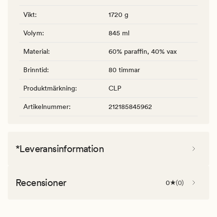
Vikt
:
1720 g
Volym
:
845 ml
Material
:
60% paraffin, 40% vax
Brinntid
:
80 timmar
Produktmärkning
:
CLP
Artikelnummer
:
212185845962
*Leveransinformation
Recensioner
0
(
0
)