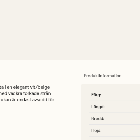
Produktinformation
a i en elegant vit/beige
med vackra torkade strån
Färg
:
rukan är endast avsedd för
Längd
:
Bredd
:
Höjd
: