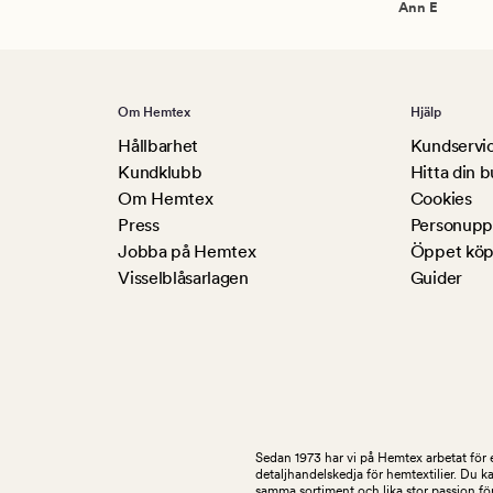
Ann E
Om Hemtex
Hjälp
Hållbarhet
Kundservi
Kundklubb
Hitta din b
Om Hemtex
Cookies
Press
Personuppg
Jobba på Hemtex
Öppet köp
Visselblåsarlagen
Guider
Sedan 1973 har vi på Hemtex arbetat för e
detaljhandelskedja för hemtextilier. Du k
samma sortiment och lika stor passion för