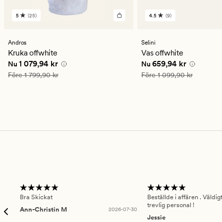
5
(25)
4.5
(9)
25
9
omdömen
omdömen
med
med
ett
ett
Andros
Selini
genomsnittligt
genomsnittligt
Kruka offwhite
Vas offwhite
betyg
betyg
Nuvarande pris
1 079,94 kr
Nuvarande pris
659,94
1 079,94 kr
659,94 kr
Nu
Nu
på
på
5
4.5
Ordinarie pris
1 799,90 kr
Ordinarie pris
1 099,90 kr
Före
1 799,90 kr
Före
1 099,90 kr
Bra Skickat
Beställde i affären . Väldi
trevlig personal !
Ann-Christin M
2026-07-30
Jessie