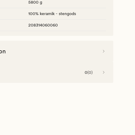
5800 g
100% keramik - stengods
208314060060
on
0
(
0
)