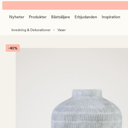
Nefeli
Animerad
kruka
banner.
offwhite
Nyheter
Produkter
Bästsäljare
Erbjudanden
Inspiration
Klicka
på
Inredning & Dekorationer
Vaser
ESCAPE
för
att
-40%
pausa.