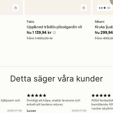
4.5
(3)
3
omdöm
med
ett
Fabio
Mikami
genomsn
Upp&ned trådlös plisségardin vit
Kruka ljus
betyg
 kr
Nuvarande pris
1 139,94 kr
Nuvarande
1 139,94 kr
299,94
Nu
Nu
på
4.5
Ordinarie pris
1 899,90 kr
Ordinarie pr
Före
1 899,90 kr
Före
499,9
Detta säger våra kunder
gt hjälpsam och
Smidigt att köpa, snabb leverans och
Alltid fantasti
enkelt att hantera returer.
bemötande Allt
vacker skyltni
2026-07-29
Luvan
2026-07-29