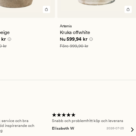
en
Artemis
ittligt
beige
Kruka offwhite
 pris
299,94 kr
Nuvarande pris
599,94 kr
 kr
599,94 kr
Nu
is
499,90 kr
Ordinarie pris
999,90 kr
0 kr
Före
999,90 kr
sk service och bra
Snabb och problemfritt köp och leverans
Had
id inspirerande och
fru
Elisabeth W
2026-07-25
ng
Am