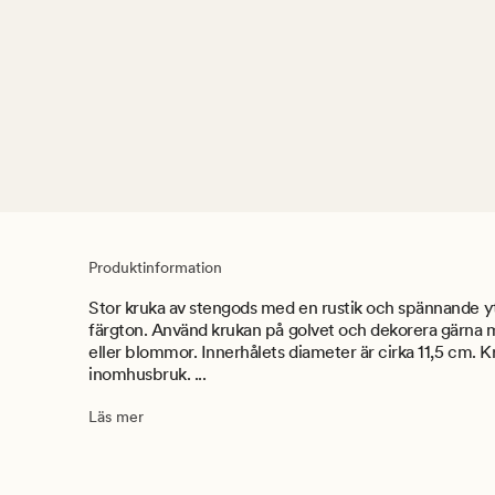
Produktinformation
Stor kruka av stengods med en rustik och spännande yt
färgton. Använd krukan på golvet och dekorera gärna 
eller blommor. Innerhålets diameter är cirka 11,5 cm. K
inomhusbruk. ...
Läs mer