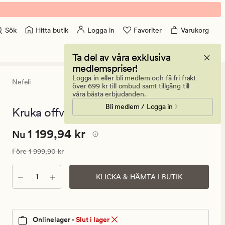
Hitta butik
Logga in
Favoriter
Varukorg
Sök
Ta del av våra exklusiva
medlemspriser!
Logga in eller bli medlem och få fri frakt
Nefeli
0
(0)
0
över 699 kr till ombud samt tillgång till
omdömen
våra bästa erbjudanden.
med
Bli medlem / Logga in
ett
Kruka offwhite - 31x31x60 cm
genomsnitt
betyg
Nuvarande
Nuvarande pris
1 199,94 kr
1 199,94 kr
på
Nu
0
pris
Ordinarie pris
1 999,90 kr
Före
1 999,90 kr
1
199,94
Antal
KLICKA & HÄMTA I BUTIK
kr.
Ordinarie
pris
1
Onlinelager -
Slut i lager