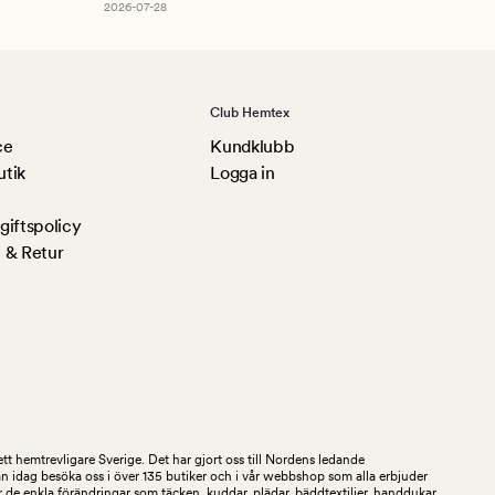
2026-07-28
Club Hemtex
ce
Kundklubb
utik
Logga in
iftspolicy
 & Retur
tt hemtrevligare Sverige. Det har gjort oss till Nordens ledande
an idag besöka oss i över 135 butiker och i vår webbshop som alla erbjuder
 de enkla förändringar som täcken, kuddar, plädar, bäddtextilier, handdukar,