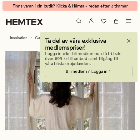
Multiband,
Animerad
Finns varan i din butik? Klicka & Hämta - redan efter 3 timmar
öljettlängder,
banner.
kanallängder
Klicka
på
ESCAPE
Inspiration
Guider
Gardinguide
Gardinkrokar
Ta del av våra exklusiva
för
medlemspriser!
att
Logga in eller bli medlem och få fri frakt
pausa.
över 699 kr till ombud samt tillgång till
våra bästa erbjudanden.
Bli medlem / Logga in