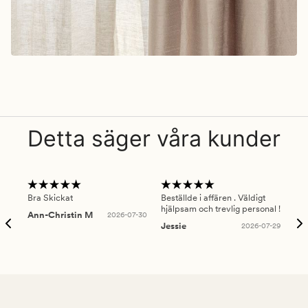
Detta säger våra kunder
Bra Skickat
Beställde i affären . Väldigt
Smi
hjälpsam och trevlig personal !
lev
Ann-Christin M
2026-07-30
han
Jessie
2026-07-29
Lu