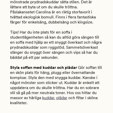
mönstrade prydnadskuddar sätta stilen. Det är
lättare att byta ut om du skulle tröttna.
Påslakansetet Carolina är en riktig storfavorit i
tvättad ekologisk bomull. Finns i flera fantastiska
färger för enkelsäng, dubbelsäng och kingsize.
Tips! Har du inte plats för en soffa i
studentlägenheten så kan du alltid göra sängen till
en soffa med hjälp av ett snyggt överkast och några
prydnadskuddar som ryggstöd. Sammetsöverkast
slänger du snyggt över sängen och vips så har du
bäddat på ett par sekunder.
Styla soffan med kuddar och plädar
Gör soffan till
en skön plats för häng, plugg eller övernattande
kompisar. Styla den med snygga kuddar. Kanske i
något mönster som sticker ut. Kuddar är enkelt att
uppdatera om du skulle tröttna. Har du en sobrare
stil så gå på mer neutrala toner. Hos oss hittar du
massor av härliga
kuddar
,
plädar
och filtar i sköna
kvaliteter.