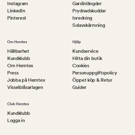
Instagram
Gardinlängder
LinkedIn
Prydnadskuddar
Pinterest
Inredning
Solavskärmning
Om Hemtex
Hjälp
Hållbarhet
Kundservice
Kundklubb
Hitta din butik
Om Hemtex
Cookies
Press
Personuppgiftspolicy
Jobba på Hemtex
Öppet köp & Retur
Visselblåsarlagen
Guider
Club Hemtex
Kundklubb
Logga in