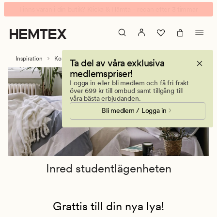
Inred
Animerad
Finns varan i din butik? Klicka & Hämta - redan efter 3 timmar
studentlägenheten
banner.
Klicka
på
ESCAPE
Inspiration
Kontor & Organisering
Inred studentlägenheten
Ta del av våra exklusiva
för
medlemspriser!
att
Logga in eller bli medlem och få fri frakt
pausa.
över 699 kr till ombud samt tillgång till
våra bästa erbjudanden.
Bli medlem / Logga in
Inred studentlägenheten
Grattis till din nya lya!