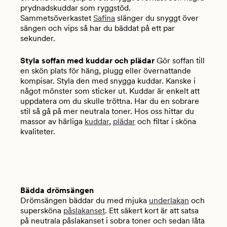
prydnadskuddar som ryggstöd.
Sammetsöverkastet
Safina
slänger du snyggt över
sängen och vips så har du bäddat på ett par
sekunder.
Styla soffan med kuddar och plädar
Gör soffan till
en skön plats för häng, plugg eller övernattande
kompisar. Styla den med snygga kuddar. Kanske i
något mönster som sticker ut. Kuddar är enkelt att
uppdatera om du skulle tröttna. Har du en sobrare
stil så gå på mer neutrala toner. Hos oss hittar du
massor av härliga
kuddar
,
plädar
och filtar i sköna
kvaliteter.
Bädda drömsängen
Drömsängen bäddar du med mjuka
underlakan
och
supersköna
påslakanset
. Ett säkert kort är att satsa
på neutrala påslakanset i sobra toner och sedan låta