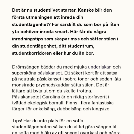
Det är nu studentlivet startar. Kanske blir den
första utmaningen att inreda din
studentlägenhet? För särskilt du som bor på liten
yta behöver inreda smart. Här får du några
inredningstips som skapar mys och sätter stilen i
din studentlägenhet, ditt studentrum,
studentkorridoren eller hur du än bor.
Drömsängen bäddar du med mjuka
underlakan
och
supersköna
påslakanset
. Ett säkert kort är att satsa
på neutrala påslakanset i sobra toner och sedan låta
mönstrade prydnadskuddar sätta stilen. Det är
lättare att byta ut om du skulle tröttna.
Påslakansetet Carolina är en riktig storfavorit i
tvättad ekologisk bomull. Finns i flera fantastiska
färger för enkelsäng, dubbelsäng och kingsize.
Tips! Har du inte plats för en soffa i
studentlägenheten så kan du alltid göra sängen till
en soffa med hjälp av ett snyggt överkast och några