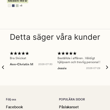
Medlem
149 kr
4.5
+
8
Finns i fler färger
Detta säger våra kunder
Bra Skickat
Beställde i affären . Väldigt
Smi
hjälpsam och trevlig personal !
lev
Ann-Christin M
2026-07-30
han
Jessie
2026-07-29
Lu
Följ oss
POPULÄRA SIDOR
Facebook
Påslakanset