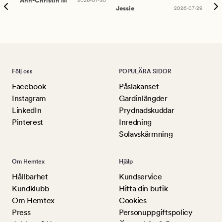
Ann-Christin M
2026-07-30
han
Jessie
2026-07-29
Lu
Följ oss
POPULÄRA SIDOR
Facebook
Påslakanset
Instagram
Gardinlängder
LinkedIn
Prydnadskuddar
Pinterest
Inredning
Solavskärmning
Om Hemtex
Hjälp
Hållbarhet
Kundservice
Kundklubb
Hitta din butik
Om Hemtex
Cookies
Press
Personuppgiftspolicy