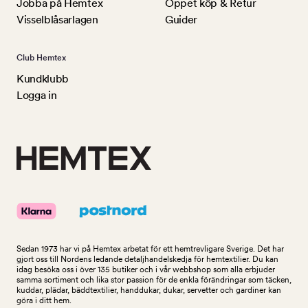
Jobba på Hemtex
Öppet köp & Retur
Visselblåsarlagen
Guider
Club Hemtex
Kundklubb
Logga in
Sedan 1973 har vi på Hemtex arbetat för ett hemtrevligare Sverige. Det har
gjort oss till Nordens ledande detaljhandelskedja för hemtextilier. Du kan
idag besöka oss i över 135 butiker och i vår webbshop som alla erbjuder
samma sortiment och lika stor passion för de enkla förändringar som täcken,
kuddar, plädar, bäddtextilier, handdukar, dukar, servetter och gardiner kan
göra i ditt hem.