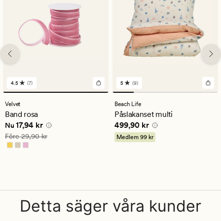
4.5
(7)
5
(9)
7
9
omdömen
omdömen
med
med
Velvet
Beach Life
ett
ett
Band rosa
Påslakanset multi
genomsnittligt
genomsnittligt
Nuvarande pris
17,94 kr
Pris
499,90 kr
17,94 kr
499,90 kr
betyg
betyg
Nu
på
på
Ordinarie pris
29,90 kr
Före
29,90 kr
Medlem
99 kr
4.5
5
Detta säger våra kunder