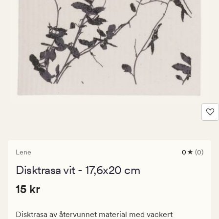
Lene
0
(0)
0
omdömen
Disktrasa vit - 17,6x20 cm
med
ett
Pris
Pris
15 kr
genomsnitt
15 kr
betyg
15
på
kr.
0
Disktrasa av återvunnet material med vackert