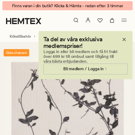
Lene
Animerad
Finns varan i din butik? Klicka & Hämta - redan efter 3 timmar
disktrasa
banner.
vit
Klicka
på
ESCAPE
Kökstillbehör
Disktrasor
Ta del av våra exklusiva
för
medlemspriser!
att
Logga in eller bli medlem och få fri frakt
Sista chansen
pausa.
över 699 kr till ombud samt tillgång till
våra bästa erbjudanden.
Bli medlem / Logga in