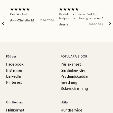
Bra Skickat
Beställde i affären . Väldigt
Smi
hjälpsam och trevlig personal !
lev
Ann-Christin M
2026-07-30
han
Jessie
2026-07-29
Lu
Följ oss
POPULÄRA SIDOR
Facebook
Påslakanset
Instagram
Gardinlängder
LinkedIn
Prydnadskuddar
Pinterest
Inredning
Solavskärmning
Om Hemtex
Hjälp
Hållbarhet
Kundservice