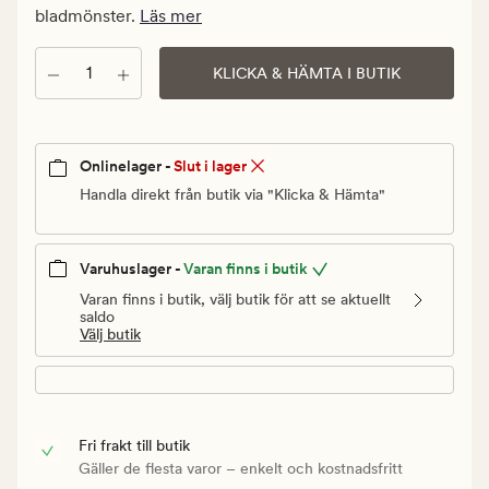
Ordinarie
bladmönster.
Läs mer
pris
15
Antal
KLICKA & HÄMTA I BUTIK
kr
Onlinelager -
Slut i lager
Handla direkt från butik via "Klicka & Hämta"
Varuhuslager -
Varan finns i butik
Varan finns i butik, välj butik för att se aktuellt
saldo
Välj butik
Fri frakt till butik
Gäller de flesta varor – enkelt och kostnadsfritt