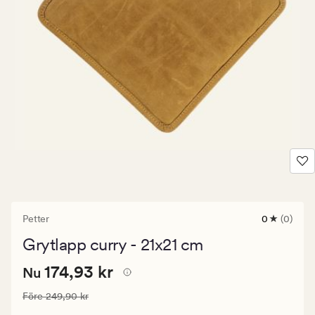
Petter
0
(0)
0
omdömen
Grytlapp curry - 21x21 cm
med
ett
Nuvarande
Nuvarande pris
174,93 kr
genomsnitt
174,93 kr
Nu
betyg
pris
på
Ordinarie pris
249,90 kr
Före
249,90 kr
174,93
0