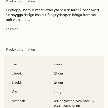
Produktinformation
Grytlapp i bomull med vaxad yta och detaljer i läder. Med
sin snygga design kan du låta grytlappen hänga framme
och vara en d...
Läs mer
Produktinformation
Färg
:
curry
Längd
:
21 cm
Bredd
:
21 cm
Vikt
:
110 g
Material
:
4% polyester, 73% Bomull,
23% Läder/Skinn