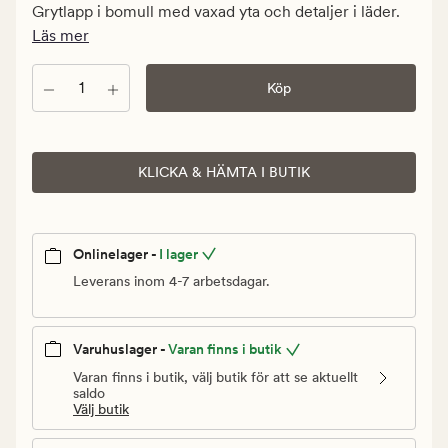
kr.
Grytlapp i bomull med vaxad yta och detaljer i läder.
Ordinarie
Läs mer
pris
249,90
Antal
Köp
kr
KLICKA & HÄMTA I BUTIK
Onlinelager -
I lager
Leverans inom 4-7 arbetsdagar.
Varuhuslager -
Varan finns i butik
Varan finns i butik, välj butik för att se aktuellt
saldo
Välj butik