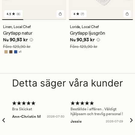
4.5
(8)
4
(7)
8
7
omdömen
omdömen
med
med
Linen,
Local Chef
Lorida,
Local Chef
ett
ett
Grytlapp natur
Grytlapp ljusgrön
genomsnittligt
genomsnittligt
Nuvarande pris
90,93 kr
Nuvarande pris
90,93 kr
90,93 kr
90,93 kr
betyg
betyg
Nu
Nu
på
på
Ordinarie pris
129,90 kr
Ordinarie pris
129,90 kr
Före
129,90 kr
Före
129,90 kr
4.5
4
+
1
Finns i fler färger
Detta säger våra kunder
Bra Skickat
Beställde i affären . Väldigt
Smi
hjälpsam och trevlig personal !
lev
Ann-Christin M
2026-07-30
han
Jessie
2026-07-29
Lu