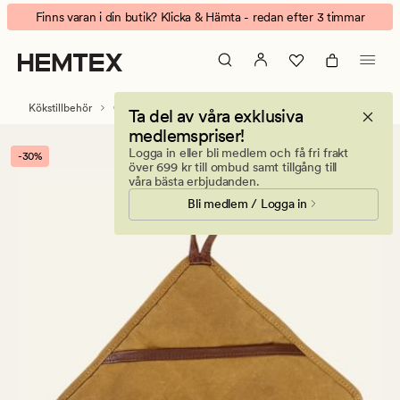
Petter
Animerad
Finns varan i din butik? Klicka & Hämta - redan efter 3 timmar
grytlapp
banner.
curry
Klicka
på
ESCAPE
Kökstillbehör
Grytlappar & grytvantar
Ta del av våra exklusiva
för
medlemspriser!
att
Logga in eller bli medlem och få fri frakt
-30%
pausa.
över 699 kr till ombud samt tillgång till
våra bästa erbjudanden.
Bli medlem / Logga in