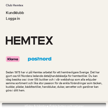
Club Hemtex
Kundklubb
Logga in
Sedan 1973 har vi på Hemtex arbetat för ett hemtrevligare Sverige. Det har
gjort oss till Nordens ledande detaljhandelskedja för hemtextilier. Du kan
idag besöka oss i över 135 butiker och i vår webbshop som alla erbjuder
samma sortiment och lika stor passion för de enkla förändringar som täcken,
kuddar, plädar, bäddtextilier, handdukar, dukar, servetter och gardiner kan
göra i ditt hem.
Klicka & hämta • Enkla byten och returer