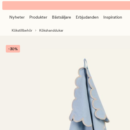
Ariel
Animerad
kökshandduk
banner.
gråblå
Nyheter
Produkter
Bästsäljare
Erbjudanden
Inspiration
Klicka
på
Kökstillbehör
Kökshanddukar
ESCAPE
för
att
-30%
pausa.