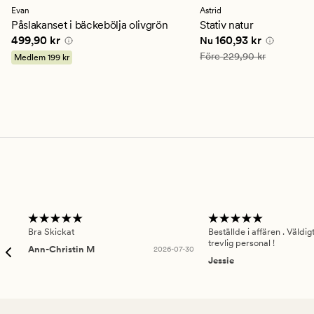
ett
ett
Evan
Astrid
genomsnittligt
genomsnittligt
Påslakanset i bäckebölja olivgrön
Stativ natur
betyg
betyg
Pris
499,90 kr
Nuvarande pris
160,93
499,90 kr
160,93 kr
Nu
på
på
4
3.5
Ordinarie pris
229,90 kr
Före
229,90 kr
Medlem
199 kr
Bra Skickat
Beställde i affären . Väldi
trevlig personal !
Ann-Christin M
2026-07-30
Jessie