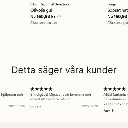
ett
ett
Sitron,
Gourmet Selection
Sonja
genomsnittligt
genomsn
Olivolja gul
Sopset nat
betyg
betyg
 kr
Nuvarande pris
160,93 kr
Nuvarande
160,93 kr
160,93
Nu
Nu
på
på
4.5
4.5
Ordinarie pris
229,90 kr
Ordinarie pr
Före
229,90 kr
Före
229,9
Detta säger våra kunder
gt hjälpsam och
Smidigt att köpa, snabb leverans och
Alltid fantasti
enkelt att hantera returer.
bemötande Allt
vacker skyltni
2026-07-29
Luvan
2026-07-29
Ann E