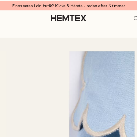
Finns varan i din butik? Klicka & Hämta - redan efter 3 timmar