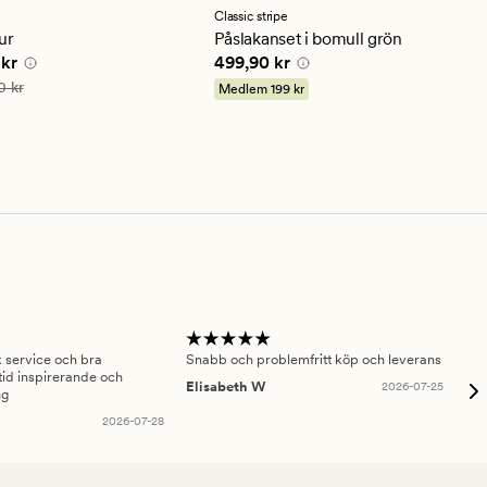
ett
Classic stripe
ittligt
genomsnittligt
ur
Påslakanset i bomull grön
betyg
 pris
160,93 kr
Pris
499,90 kr
 kr
499,90 kr
på
4.5
is
229,90 kr
0 kr
Medlem
199 kr
sk service och bra
Snabb och problemfritt köp och leverans
Had
id inspirerande och
fru
Elisabeth W
2026-07-25
ng
Am
2026-07-28