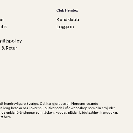
Club Hemtex
ce
Kundklubb
utik
Logga in
iftspolicy
 & Retur
tt hemtrevligare Sverige. Det har gjort oss till Nordens ledande
an idag besöka oss i över 135 butiker och i vår webbshop som alla erbjuder
 de enkla förändringar som täcken, kuddar, plädar, bäddtextilier, handdukar,
ditt hem.