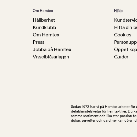
Om Hemtex
Hjälp
Hållbarhet
Kundservi
Kundklubb
Hitta din b
Om Hemtex
Cookies
Press
Personuppg
Jobba på Hemtex
Öppet köp
Visselblåsarlagen
Guider
Sedan 1973 har vi på Hemtex arbetat för e
detaljhandelskedja för hemtextilier. Du k
samma sortiment och lika stor passion för
dukar, servetter och gardiner kan göra i 