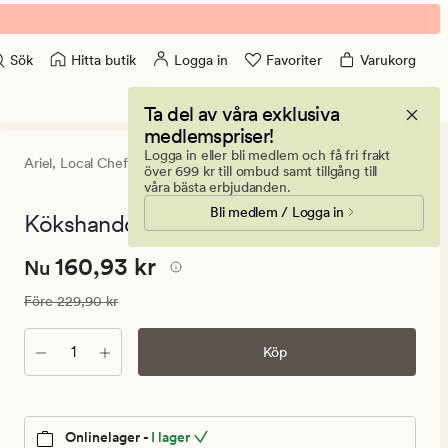
Hitta butik
Logga in
Favoriter
Varukorg
Sök
Ta del av våra exklusiva
medlemspriser!
Logga in eller bli medlem och få fri frakt
Ariel,
Local Chef
0
(0)
0
över 699 kr till ombud samt tillgång till
omdömen
våra bästa erbjudanden.
med
Bli medlem / Logga in
ett
Kökshandduk gråblå - 70x50 cm
genomsnitt
betyg
Nuvarande
Nuvarande pris
160,93 kr
160,93 kr
på
Nu
0
pris
Ordinarie pris
229,90 kr
Före
229,90 kr
160,93
kr.
Antal
Köp
Ordinarie
pris
229,90
kr
Onlinelager -
I lager